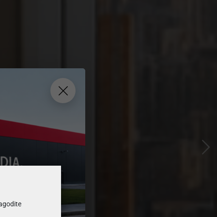
nikom
ilagodite