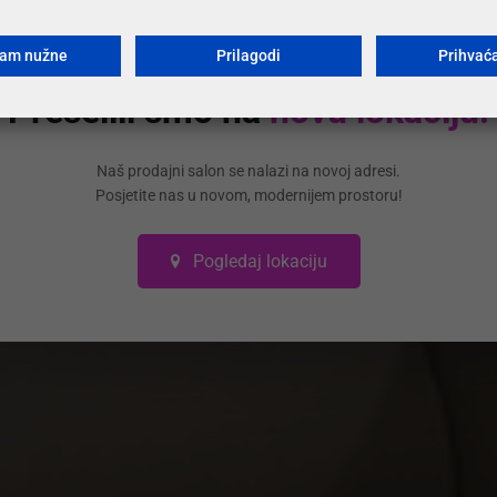
ćam nužne
Prilagodi
Prihvać
Preselili smo na
novu lokaciju!
Naš prodajni salon se nalazi na novoj adresi.
Posjetite nas u novom, modernijem prostoru!
Pogledaj lokaciju