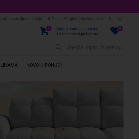
!
esto postavljena pitanja
Prijava/Registracija korisnika
Vaša košarica je prazna
0
0
Trebate pomoć pri kupovini?
ALIHAMA
NOVO U PONUDI