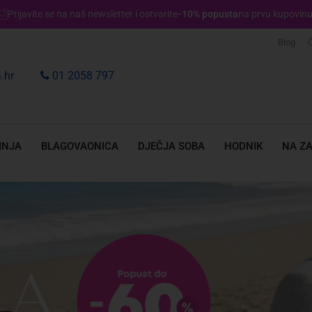
Prijavite se na naš newsletter i ostvarite
-10% popusta
na prvu kupovinu
Blog
Č
.hr
01 2058 797
INJA
BLAGOVAONICA
DJEČJA SOBA
HODNIK
NA Z