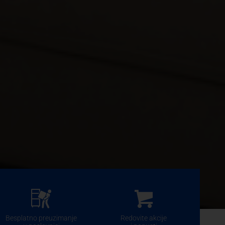
Besplatno preuzimanje
Redovite akcije