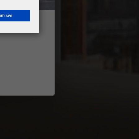
am sve