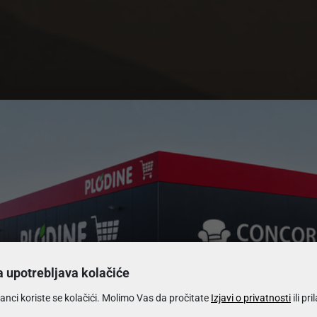
o na razvlačenje sa sprem
a upotrebljava kolačiće
anci koriste se kolačići. Molimo Vas da pročitate
Izjavi o privatnosti
ili pr