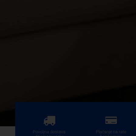
Povoljna dostava
Plaćanje na rate