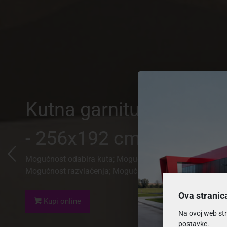
Kutna garnitura Orland
- 256x192 cm
Mogućnost odabira kuta; Mogućnost odabira boje;
Mogućnost razvlačenja; Mogućnost spremnika
Ova stranic
Kupi online
Na ovoj web str
postavke.