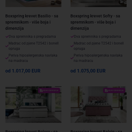
Boxspring krevet Basilio - sa
Boxspring krevet Softy - sa
spremnikom - više boja i
spremnikom - više boja i
dimenzija
dimenzija
Dva spremnika s pregradama
Dva spremnika s pregradama
Madrac od pjene T2542 i bonell
Madrac od pjene T2542 i bonell
opruga
opruga
Periva hipoalergenska navlaka
Periva hipoalergenska navlaka
na madracu
na madracu
od 1.017,00 EUR
od 1.075,00 EUR
VELIKI IZBOR BOJA
VELIKI IZBOR BOJA
Boxspring krevet Bolero - sa
Boxspring krevet Balvin - sa