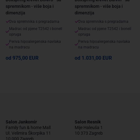
spremnikom - više boja i
spremnikom - više boja i
dimenzija
dimenzija
Dva spremnika s pregradama
Dva spremnika s pregradama
Madrac od pjene T2542 i bonell
Madrac od pjene T2542 i bonell
opruga
opruga
Periva hipoalergenska navlaka
Periva hipoalergenska navlaka
na madracu
na madracu
od 975,00 EUR
od 1.031,00 EUR
Salon Jankomir
Salon Resnik
Family fun & home Mall
Mije Haleuša 1
Ul. Velimira Škorpika 11
10 373 Zagreb
10 000 Zagreb