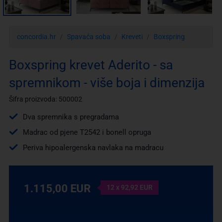
concordia.hr
Spavaća soba
Kreveti
Boxspring
Boxspring krevet Aderito - sa
spremnikom - više boja i dimenzija
Šifra proizvoda: 500002
Dva spremnika s pregradama
Madrac od pjene T2542 i bonell opruga
Periva hipoalergenska navlaka na madracu
1.115,00 EUR
12 x 92,92 EUR