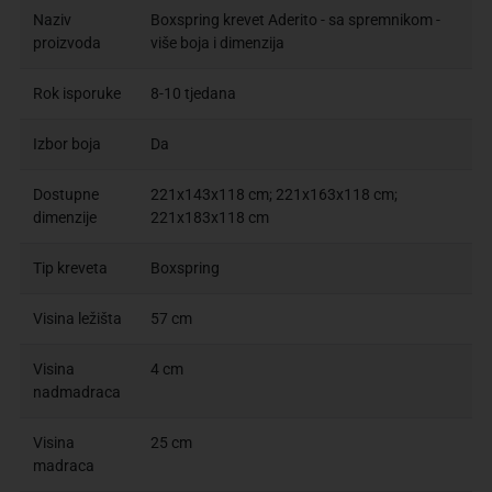
Naziv
Boxspring krevet Aderito - sa spremnikom -
proizvoda
više boja i dimenzija
Rok isporuke
8-10 tjedana
Izbor boja
Da
Dostupne
221x143x118 cm; 221x163x118 cm;
dimenzije
221x183x118 cm
Tip kreveta
Boxspring
Visina ležišta
57 cm
Visina
4 cm
nadmadraca
Visina
25 cm
madraca