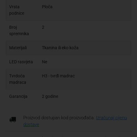
Vrsta
Ploča
podnice
Broj
2
spremnika
Materijali
Tkanina ili eko koža
LED rasvjeta
Ne
Tvrdoća
H3 - tvrđi madrac
madraca
Garancija
2 godine
Proizvod dostupan kod proizvođača.
Izračunaj cijenu
dostave