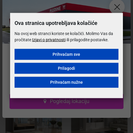
Koji su uvijeti i cijena dostave?
Ova stranica upotrebljava kolačiće
Na ovoj web stranci koriste se kolačići. Molimo Vas da
pročitate
Izjavi o privatnosti
ili prilagodite postavke.
Mogu li vratiti ili zamijeniti proizvod?
Prihvaćam sve
Preselili smo na
novu lokaciju!
Može li se proizvod prije kupovine pogledati?
Prilagodi
Naš prodajni salon se nalazi na novoj adresi.
Prihvaćam nužne
Posjetite nas u novom, modernijem prostoru!
Preporučeni proizvodi
Pogledaj lokaciju
VELIKI IZBOR BOJA
VELIKI IZBOR BOJA