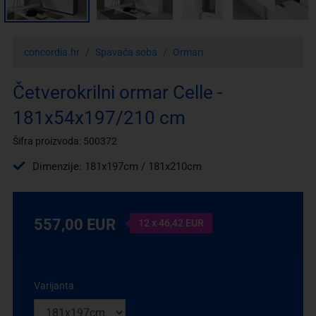
concordia.hr
Spavaća soba
Ormari
Četverokrilni ormar Celle -
181x54x197/210 cm
Šifra proizvoda: 500372
Dimenzije: 181x197cm / 181x210cm
557,00 EUR
12 x 46,42 EUR
Varijanta