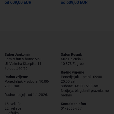
od 609,00 EUR
od 609,00 EUR
Salon Jankomir
Salon Resnik
Family fun & home Mall
Mije Haleuša 1
Ul. Velimira Škorpika 11
10 373 Zagreb
10 000 Zagreb
Radno vrijeme
Radno vrijeme
Ponedjeljak – petak: 09:00-
Ponedjeljak – subota: 10:00-
20:00 sati
20:00 sati
Subota: 09:00-16:00 sati
Nedjelja, blagdani i praznici: ne
Radne nedjelje od 1.1.2026.
radimo
15. veljače
Kontakt telefon
22. veljače
01/2058-797
8. ožujka