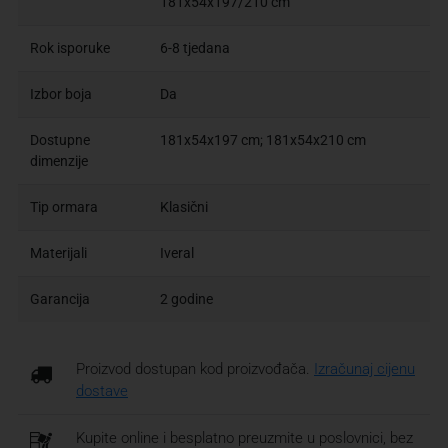
181x54x197/210 cm
Rok isporuke
6-8 tjedana
Izbor boja
Da
Dostupne
181x54x197 cm; 181x54x210 cm
dimenzije
Tip ormara
Klasični
Materijali
Iveral
Garancija
2 godine
Proizvod dostupan kod proizvođača.
Izračunaj cijenu
dostave
Kupite online i besplatno preuzmite u poslovnici, bez