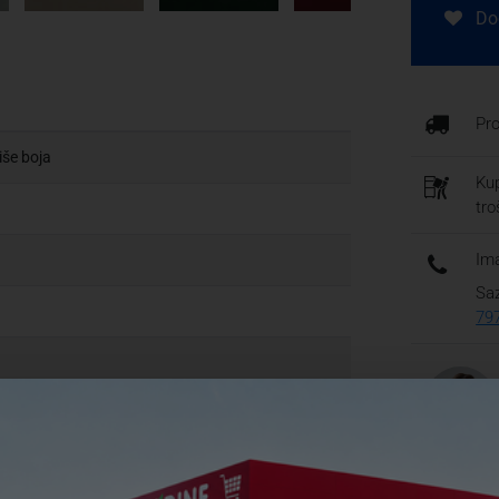
Dod
Pr
iše boja
Kup
tr
Ima
Saz
79
 + sloj akrilnih vlakana gustoće 200 gr/m²
 + sloj akrilnih vlakana gustoće 200 gr/m²
Česta pi