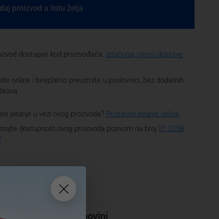
aj proizvod u listu želja
oizvod dostupan kod proizvođača.
Izračunaj cijenu dostave
ite online i besplatno preuzmite u poslovnici, bez dodatnih
oškova
te pitanje u vezi ovog proizvoda?
Postavite pitanje online
najte dostupnost ovog proizvoda pozivom na broj
01 2058
7
Nazovi i kupi
01 2058 797
tanja i pomoć pri kupovini