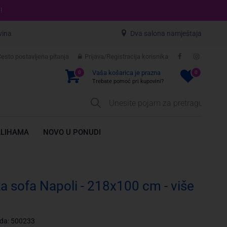
!
vina
Dva salona namještaja
esto postavljena pitanja
Prijava/Registracija korisnika
Vaša košarica je prazna
0
0
Trebate pomoć pri kupovini?
ALIHAMA
NOVO U PONUDI
 sofa Napoli - 218x100 cm - više
oda: 500233