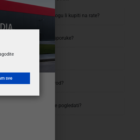
 mogućnosti plaćanja i mogu li kupiti na rate?
moram čekati, koji je rok isporuke?
ilagodite
uvijeti i cijena dostave?
am sve
vratiti ili zamijeniti proizvod?
 se proizvod prije kupovine pogledati?