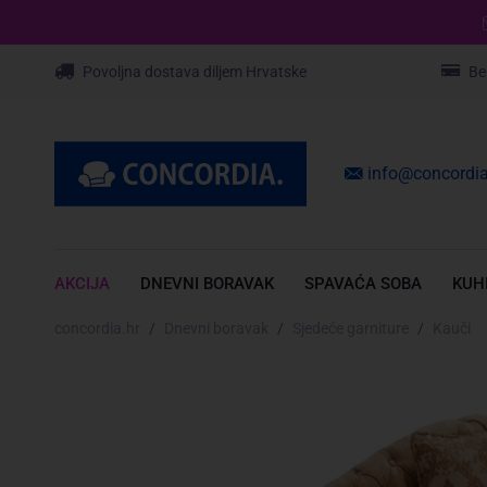
Povoljna dostava diljem Hrvatske
Be
info@concordia
AKCIJA
DNEVNI BORAVAK
SPAVAĆA SOBA
KUH
concordia.hr
Dnevni boravak
Sjedeće garniture
Kauči