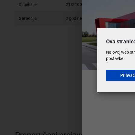
Dimenzije
218*100 cm
Garancija
2 godine
Ova stranic
Na ovoj web str
postavke.
Prihva
Preporučeni proizvodi