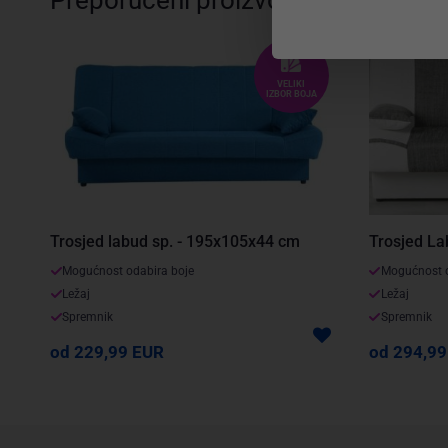
VELIKI
IZBOR BOJA
Trosjed labud sp. - 195x105x44 cm
Trosjed La
Mogućnost odabira boje
Mogućnost o
Ležaj
Ležaj
Spremnik
Spremnik
od 229,99 EUR
od 294,99