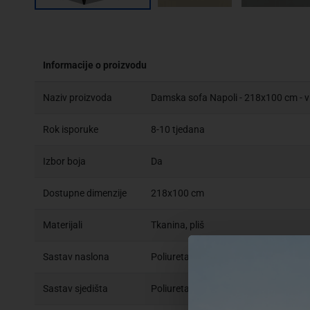
Informacije o proizvodu
Naziv proizvoda
Damska sofa Napoli - 218x100 cm - v
Rok isporuke
8-10 tjedana
Izbor boja
Da
Dostupne dimenzije
218x100 cm
Materijali
Tkanina, pliš
Sastav naslona
Poliuretanska pjena gustoće 20 kg/m³
Sastav sjedišta
Poliuretanska pjena gustoće 20 kg/m³