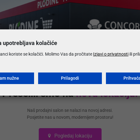
Koje su
Koliko 
a upotrebljava kolačiće
anci koriste se kolačići. Molimo Vas da pročitate
Izjavi o privatnosti
ili pr
Koji su 
ćam nužne
Prilagodi
Prihvać
Mogu li 
Preselili smo na
novu lokaciju!
Može li
Naš prodajni salon se nalazi na novoj adresi.
Posjetite nas u novom, modernijem prostoru!
Pogledaj lokaciju