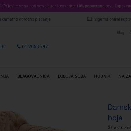
Prijavite se na naš newsletter i ostvarite
-10% popusta
na prvu kupovinu
skamatno obročno plaćanje
Sigurna online kupo
Blog
Č
.hr
01 2058 797
INJA
BLAGOVAONICA
DJEČJA SOBA
HODNIK
NA Z
Damska
boja
Šifra proizv