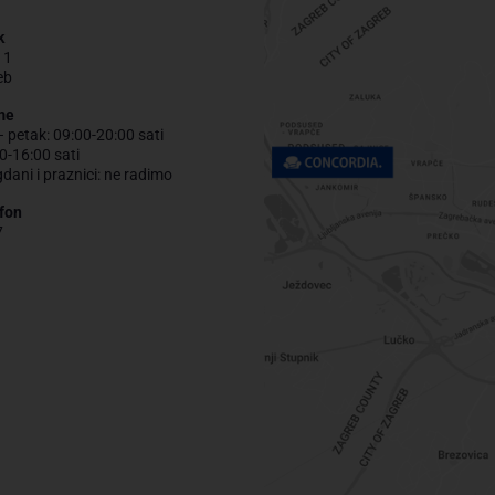
k
 1
eb
me
– petak: 09:00-20:00 sati
0-16:00 sati
gdani i praznici: ne radimo
fon
7