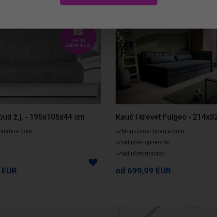
VELIKI
IZBOR BOJA
Kauč i krevet Fulgeo - 214x
bud ž.j. - 195x105x44 cm
Mogućnost biranja boje
dabira boje
uključen spremnik
uključen madrac
od 699,99 EUR
 EUR