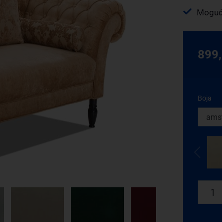
Mogućn
899
Boja