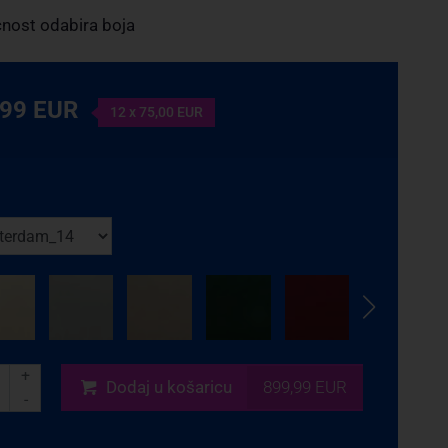
ost odabira boja
,99 EUR
12 x 75,00 EUR
+
Dodaj
u košaricu
899,99 EUR
-