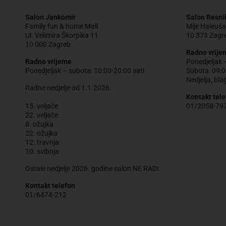
Salon Jankomir
Salon Resni
Family fun & home Mall
Mije Haleuša
Ul. Velimira Škorpika 11
10 373 Zagr
10 000 Zagreb
Radno vrije
Radno vrijeme
Ponedjeljak 
Ponedjeljak – subota: 10:00-20:00 sati
Subota: 09:0
Nedjelja, bla
Radne nedjelje od 1.1.2026.
Kontakt tele
15. veljače
01/2058-79
22. veljače
8. ožujka
22. ožujka
12. travnja
10. svibnja
Ostale nedjelje 2026. godine salon NE RADI.
Kontakt telefon
01/6474-212