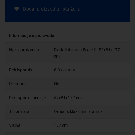
Dodaj proizvod u listu želja
Informacije o proizvodu
Naziv proizvoda
Dvokrilni ormar Base 2 - 52x81x177
cm
Rok isporuke
6-8 tjedana
Izbor boja
Ne
Dostupne dimenzije
52x81x177 cm
Tip ormara
Ormar s klasičnim vratima
Visina
177 cm