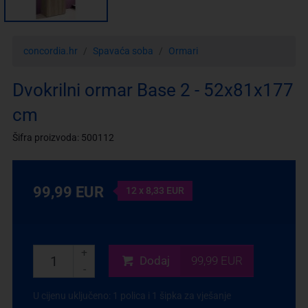
concordia.hr
Spavaća soba
Ormari
Dvokrilni ormar Base 2 - 52x81x177
cm
Šifra proizvoda: 500112
99,99 EUR
12 x 8,33 EUR
+
Dodaj
99,99 EUR
-
U cijenu uključeno: 1 polica i 1 šipka za vješanje