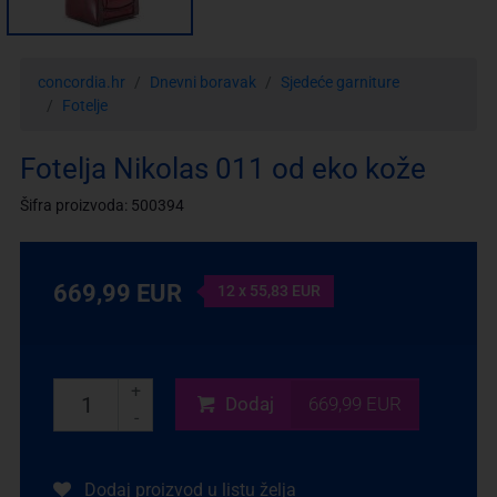
concordia.hr
Dnevni boravak
Sjedeće garniture
Fotelje
Fotelja Nikolas 011 od eko kože
Šifra proizvoda: 500394
669,99 EUR
12 x 55,83 EUR
+
Dodaj
669,99 EUR
-
Dodaj proizvod u listu želja