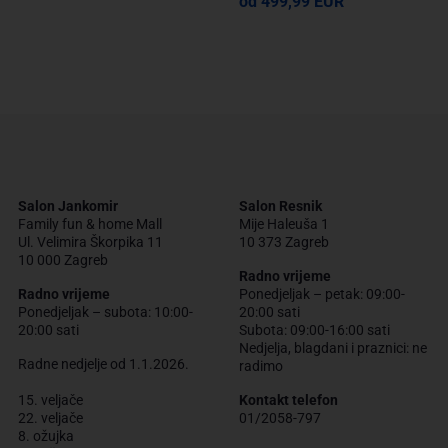
od 499,99 EUR
Salon Jankomir
Salon Resnik
Family fun & home Mall
Mije Haleuša 1
Ul. Velimira Škorpika 11
10 373 Zagreb
10 000 Zagreb
Radno vrijeme
Radno vrijeme
Ponedjeljak – petak: 09:00-
Ponedjeljak – subota: 10:00-
20:00 sati
20:00 sati
Subota: 09:00-16:00 sati
Nedjelja, blagdani i praznici: ne
Radne nedjelje od 1.1.2026.
radimo
15. veljače
Kontakt telefon
22. veljače
01/2058-797
8. ožujka