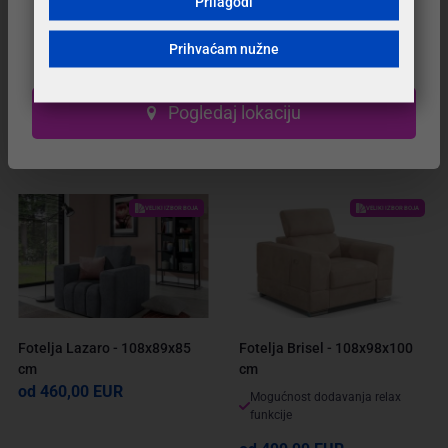
Prilagodi
Naš prodajni salon se nalazi na novoj adresi.
Prihvaćam nužne
Posjetite nas u novom, modernijem prostoru!
Fotelja Aros - više boja -
Fotelja Asgrd - više boja -
Pogledaj lokaciju
85x90x103 cm
107x92x86 cm
od 446,00 EUR
od 529,00 EUR
VELIKI IZBOR BOJA
VELIKI IZBOR BOJA
Fotelja Lazaro - 108x89x85
Fotelja Brisel - 108x98x100
cm
cm
od 460,00 EUR
Mogućnost dodavanja relax
funkcije