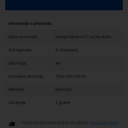
Informacije o proizvodu
Naziv proizvoda
Fotelja Nikolas 011 od eko kože
Rok isporuke
8-10 tjedana
Izbor boja
Ne
Dostupne dimenzije
100x100x100 cm
Materijal
Eko koža
Garancija
2 godine
Proizvod dostupan kod proizvođača.
Izračunaj cijenu