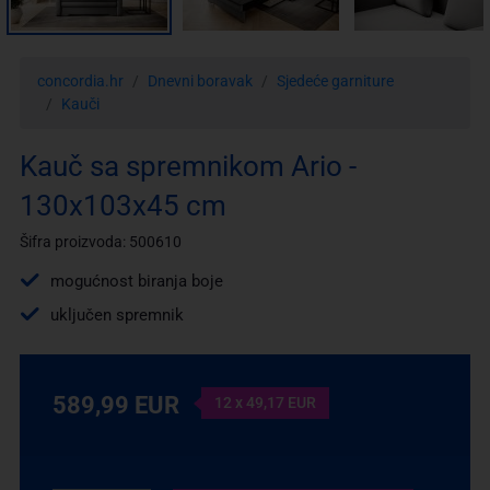
concordia.hr
Dnevni boravak
Sjedeće garniture
Kauči
Kauč sa spremnikom Ario -
130x103x45 cm
Šifra proizvoda: 500610
mogućnost biranja boje
uključen spremnik
589,99 EUR
12 x 49,17 EUR