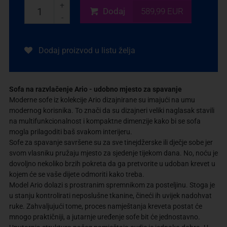
+
Dodaj
589,99 EUR
-
Dodaj proizvod u listu želja
Sofa na razvlačenje Ario - udobno mjesto za spavanje
Moderne sofe iz kolekcije Ario dizajnirane su imajući na umu
modernog korisnika. To znači da su dizajneri veliki naglasak stavili
na multifunkcionalnost i kompaktne dimenzije kako bi se sofa
mogla prilagoditi baš svakom interijeru.
Sofe za spavanje savršene su za sve tinejdžerske ili dječje sobe jer
svom vlasniku pružaju mjesto za sjedenje tijekom dana. No, noću je
dovoljno nekoliko brzih pokreta da ga pretvorite u udoban krevet u
kojem će se vaše dijete odmoriti kako treba.
Model Ario dolazi s prostranim spremnikom za posteljinu. Stoga je
u stanju kontrolirati neposlušne tkanine, čineći ih uvijek nadohvat
ruke. Zahvaljujući tome, proces namještanja kreveta postat će
mnogo praktičniji, a jutarnje uređenje sofe bit će jednostavno.