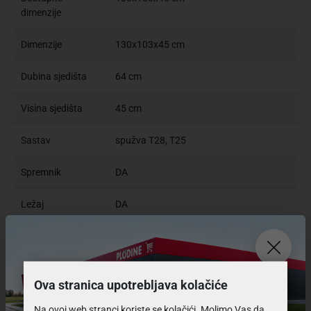
dimenzije
Dimenzije
130x103x45 cm
Dubina sjedišta
64 cm
Visina sjedišta
45 cm
Sastav
spužva T28, T25
Spremnik
DA
Ležaj
DA
Garancija
2 godine
Ova stranica upotrebljava kolačiće
Proizvod dostupan kod proizvođača.
Izračunaj cijenu
dostave
Na ovoj web stranci koriste se kolačići. Molimo Vas da