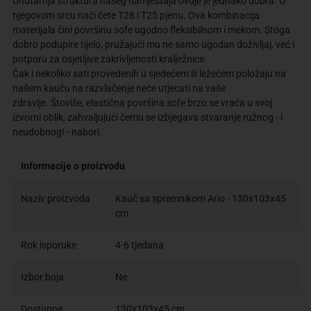
Unutarnja struktura našeg namještaja ovdje je jednako dobra. U
njegovom srcu naći ćete T28 i T25 pjenu. Ova kombinacija
materijala čini površinu sofe ugodno fleksibilnom i mekom. Stoga
dobro podupire tijelo, pružajući mu ne samo ugodan doživljaj, već i
potporu za osjetljive zakrivljenosti kralježnice.
Čak i nekoliko sati provedenih u sjedećem ili ležećem položaju na
našem kauču na razvlačenje neće utjecati na vaše
zdravlje. Štoviše, elastična površina sofe brzo se vraća u svoj
izvorni oblik, zahvaljujući čemu se izbjegava stvaranje ružnog - i
neudobnog! - nabori.
Informacije o proizvodu
Naziv proizvoda
Kauč sa spremnikom Ario - 130x103x45
cm
Rok isporuke
4-6 tjedana
Izbor boja
Ne
Dostupne
130x103x45 cm