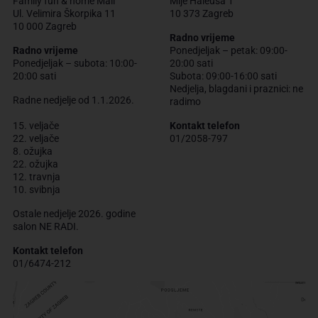
Family fun & home Mall
Mije Haleuša 1
Ul. Velimira Škorpika 11
10 373 Zagreb
10 000 Zagreb
Radno vrijeme
Radno vrijeme
Ponedjeljak – petak: 09:00-
Ponedjeljak – subota: 10:00-
20:00 sati
20:00 sati
Subota: 09:00-16:00 sati
Nedjelja, blagdani i praznici: ne
Radne nedjelje od 1.1.2026.
radimo
15. veljače
Kontakt telefon
22. veljače
01/2058-797
8. ožujka
22. ožujka
12. travnja
10. svibnja
Ostale nedjelje 2026. godine
salon NE RADI.
Kontakt telefon
01/6474-212