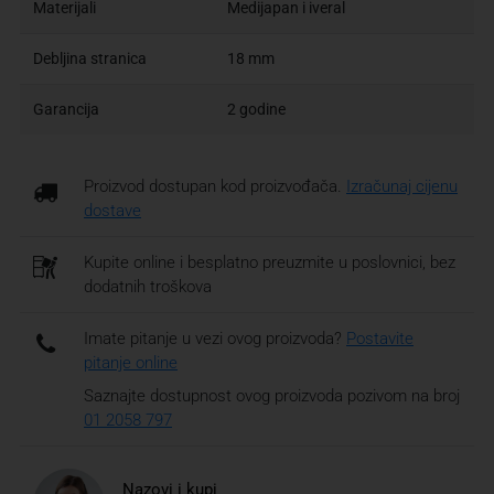
Materijali
Medijapan i iveral
Debljina stranica
18 mm
Garancija
2 godine
Proizvod dostupan kod proizvođača.
Izračunaj cijenu
dostave
Kupite online i besplatno preuzmite u poslovnici, bez
dodatnih troškova
Imate pitanje u vezi ovog proizvoda?
Postavite
pitanje online
Saznajte dostupnost ovog proizvoda pozivom na broj
01 2058 797
Nazovi i kupi