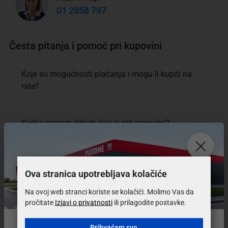
01 2058 797
Česta pitanja i pomoć pri kupovini
Koje su mogućnosti plaćanja i mogu li kupiti na
rate?
Koliko moram čekati, koji je rok isporuke?
Koji su uvijeti i cijena dostave?
Ova stranica upotrebljava kolačiće
Na ovoj web stranci koriste se kolačići. Molimo Vas da
Mogu li vratiti ili zamijeniti proizvod?
pročitate
Izjavi o privatnosti
ili prilagodite postavke.
Prihvaćam sve