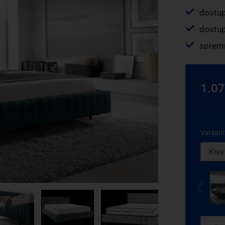
dostup
dostup
spremn
1.0
Varijan