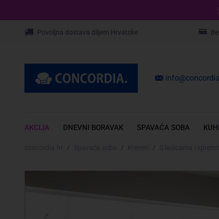
Povoljna dostava diljem Hrvatske
Be
info@concordia
AKCIJA
DNEVNI BORAVAK
SPAVAĆA SOBA
KUH
concordia.hr
Spavaća soba
Kreveti
S ladicama i sprem