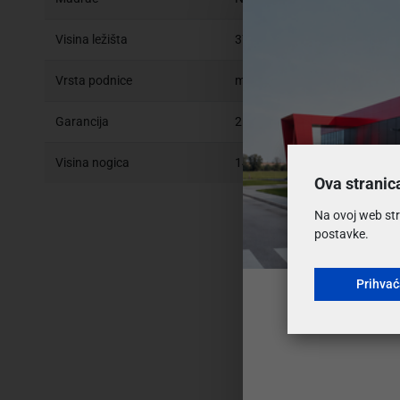
Visina ležišta
37 cm
Vrsta podnice
metala, podizna
Garancija
2 godine
Visina nogica
14 cm
Ova stranic
Na ovoj web str
postavke.
Prihva