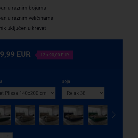
an u raznim bojama
an u raznim veličinama
ik uključen u krevet
79,99 EUR
12 x 90,00 EUR
ta
Boja
+