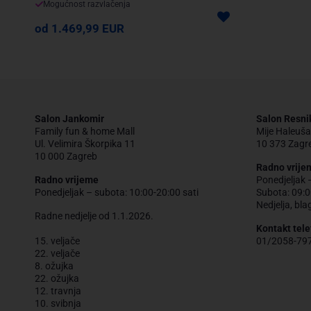
Mogućnost razvlačenja
od 1.469,99 EUR
Salon Jankomir
Salon Resni
Family fun & home Mall
Mije Haleuša
Ul. Velimira Škorpika 11
10 373 Zagr
10 000 Zagreb
Radno vrije
Radno vrijeme
Ponedjeljak 
Ponedjeljak – subota: 10:00-20:00 sati
Subota: 09:0
Nedjelja, bla
Radne nedjelje od 1.1.2026.
Kontakt tele
15. veljače
01/2058-79
22. veljače
8. ožujka
22. ožujka
12. travnja
10. svibnja