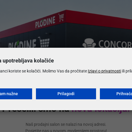
Česta pi
Koje su
a upotrebljava kolačiće
Koliko 
anci koriste se kolačići. Molimo Vas da pročitate
Izjavi o privatnosti
ili pr
Koji su 
ćam nužne
Prilagodi
Prihvać
Preselili smo na
novu lokaciju!
Mogu li 
Naš prodajni salon se nalazi na novoj adresi.
Posjetite nas u novom, modernijem prostoru!