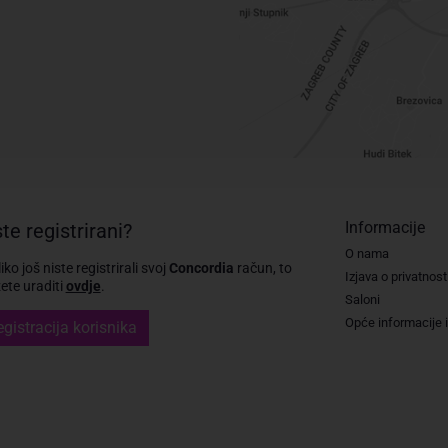
Informacije
te registrirani?
O nama
iko još niste registrirali svoj
Concordia
račun, to
Izjava o privatnost
te uraditi
ovdje
.
Saloni
Opće informacije i
gistracija korisnika