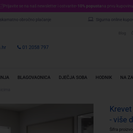
Prijavite se na naš newsletter i ostvarite
-10% popusta
na prvu kupovinu
skamatno obročno plaćanje
Sigurna online kupo
Blog
Č
.hr
01 2058 797
INJA
BLAGOVAONICA
DJEČJA SOBA
HODNIK
NA Z
nicima
Krevet
- više 
Šifra proizv