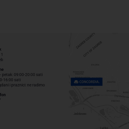
k
 1
eb
me
– petak: 09:00-20:00 sati
0-16:00 sati
gdani i praznici: ne radimo
fon
7