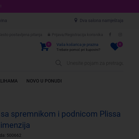
!
vina
Dva salona namještaja
esto postavljena pitanja
Prijava/Registracija korisnika
Vaša košarica je prazna
0
0
Trebate pomoć pri kupovini?
ALIHAMA
NOVO U PONUDI
 sa spremnikom i podnicom Plissa
dimenzija
oda: 500662