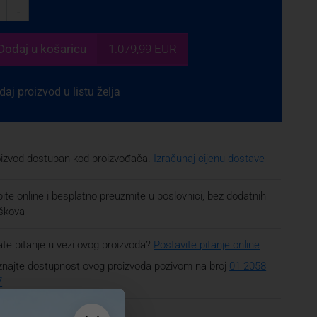
-
Dodaj
u košaricu
1.079,99 EUR
aj proizvod u listu želja
oizvod dostupan kod proizvođača.
Izračunaj cijenu dostave
ite online i besplatno preuzmite u poslovnici, bez dodatnih
oškova
te pitanje u vezi ovog proizvoda?
Postavite pitanje online
najte dostupnost ovog proizvoda pozivom na broj
01 2058
7