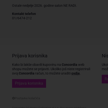
Ostale nedjelje 2026. godine salon NE RADI.
Kontakt telefon
01/6474-212
Prijava korisnika
Nis
Kako bi lakše obavili kupovinu na
Concordia
web
Ukol
shopu možete se prijaviti.
Ukoliko još niste registrirali
može
svoj
Concordia
račun, to možete uraditi
ovdje
.
Re
Prijava korisnika
Copyright (c) Home Collection d.o.o. Sva prava pridržana.