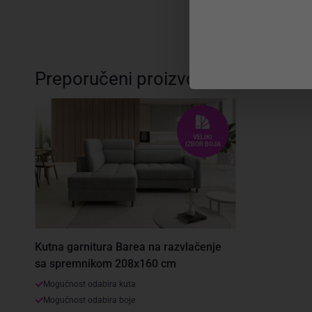
Preporučeni proizvodi
VELIKI
IZBOR BOJA
Kutna garnitura Barea na razvlačenje
sa spremnikom 208x160 cm
Mogućnost odabira kuta
Mogućnost odabira boje