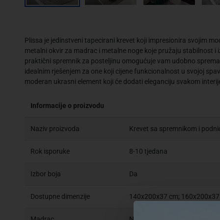
Plissa je jedinstveni tapecirani krevet koji impresionira svojim 
metalni okvir za madrac i metalne noge koje pružaju stabilnost i 
praktični spremnik za posteljinu omogućuje vam udobno spremanje
idealnim rješenjem za one koji cijene funkcionalnost u svojoj spava
moderan ukrasni element koji će dodati eleganciju svakom interij
Informacije o proizvodu
Naziv proizvoda
Krevet sa spremnikom i podnic
Rok isporuke
8-10 tjedana
Izbor boja
Da
Dostupne dimenzije
140x200x37 cm; 160x200x37
Madrac
NE