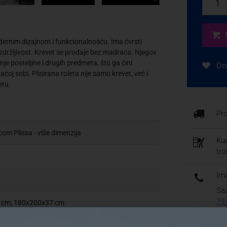
modernim dizajnom i funkcionalnošću. Ima čvrsti
izdržljivost. Krevet se prodaje bez madraca. Njegov
 posteljine i drugih predmeta, što ga čini
Dod
ćoj sobi. Plisirana roleta nije samo krevet, već i
eru.
Pr
om Plissa - više dimenzija
Kup
tr
Ima
Saz
79
 cm; 180x200x37 cm