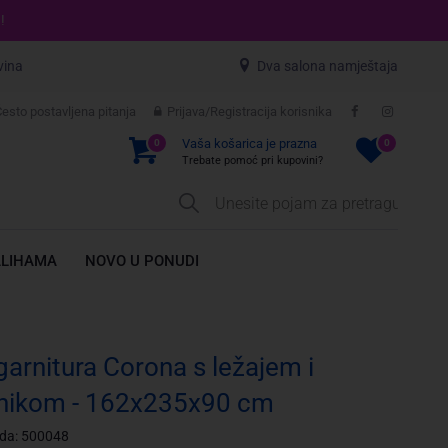
!
vina
Dva salona namještaja
esto postavljena pitanja
Prijava/Registracija korisnika
Vaša košarica je prazna
0
0
Trebate pomoć pri kupovini?
ALIHAMA
NOVO U PONUDI
garnitura Corona s ležajem i
nikom - 162x235x90 cm
oda: 500048