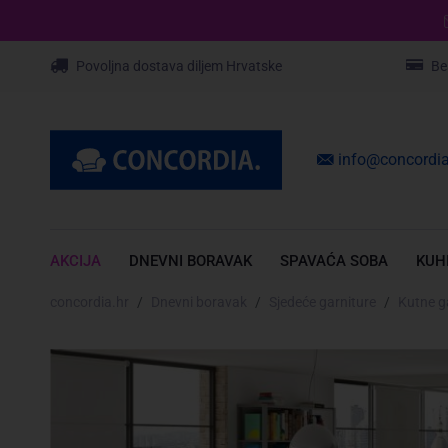
Povoljna dostava diljem Hrvatske
Be
info@concordia
AKCIJA
DNEVNI BORAVAK
SPAVAĆA SOBA
KUH
concordia.hr
Dnevni boravak
Sjedeće garniture
Kutne g