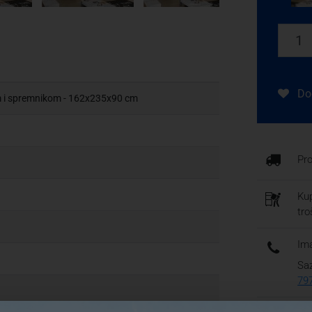
Dod
m i spremnikom - 162x235x90 cm
Pr
Kup
tr
Ima
Saz
79