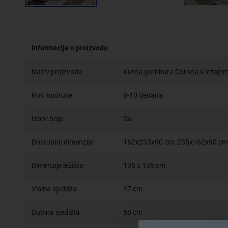
Informacije o proizvodu
Naziv proizvoda
Kutna garnitura Corona s ležaje
Rok isporuke
8-10 tjedana
Izbor boja
Da
Dostupne dimenzije
162x235x90 cm; 235x162x90 cm
Dimenzije ležišta
195 x 135 cm
Visina sjedišta
47 cm
Dubina sjedišta
58 cm