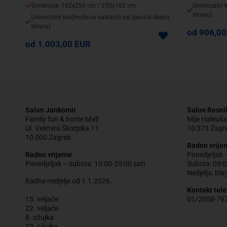
Dimenzije: 162x250 cm / 250x162 cm
Univerzalni k
stranu)
Univerzalni kut(može se sastaviti na lijevu ili desnu
stranu)
od 906,00
od 1.003,00 EUR
Salon Jankomir
Salon Resni
Family fun & home Mall
Mije Haleuša
Ul. Velimira Škorpika 11
10 373 Zagr
10 000 Zagreb
Radno vrije
Radno vrijeme
Ponedjeljak 
Ponedjeljak – subota: 10:00-20:00 sati
Subota: 09:0
Nedjelja, bla
Radne nedjelje od 1.1.2026.
Kontakt tele
15. veljače
01/2058-79
22. veljače
8. ožujka
22. ožujka