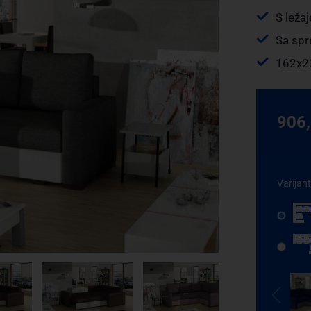
S leža
Sa sp
162x2
906
Varijan