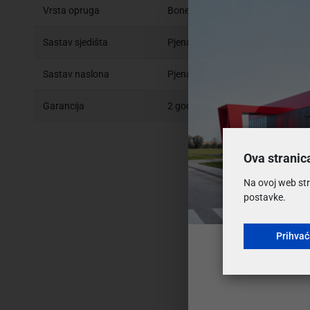
Vrsta opruga
Bonell
Sastav sjedišta
Pjena T3040
Sastav naslona
Pjena T2542
Garancija
2 godine
Ova stranic
Na ovoj web str
postavke.
Prihva