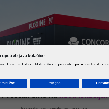
Česta pi
Koje su
a upotrebljava kolačiće
Koliko 
anci koriste se kolačići. Molimo Vas da pročitate
Izjavi o privatnosti
ili pr
Koji su 
ćam nužne
Prilagodi
Prihvać
Preselili smo na
novu lokaciju!
Mogu li 
Naš prodajni salon se nalazi na novoj adresi.