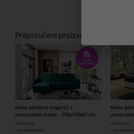
Preporučeni proizvodi
VELIKI
IZBOR BOJA
Kutna garnitura Asgard L s
Kutna garn
univerzalnim kutem - 250x162x87 cm
univerzaln
S ležajem
S ležajem
Sa spremnikom
Sa spremni