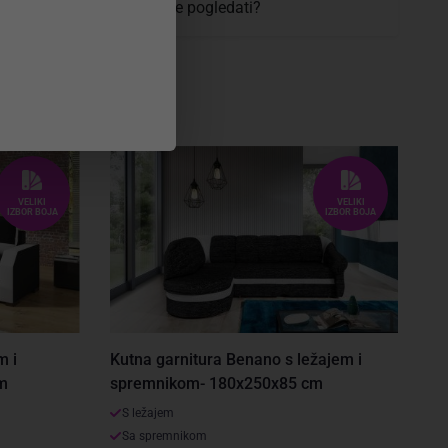
 se proizvod prije kupovine pogledati?
VELIKI
VELIKI
IZBOR BOJA
IZBOR BOJA
m i
Kutna garnitura Benano s ležajem i
m
spremnikom- 180x250x85 cm
S ležajem
Sa spremnikom