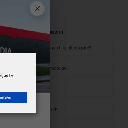
Nazovi i kupi
01 2058 797
tanja i pomoć pri kupovini
 mogućnosti plaćanja i mogu li kupiti na rate?
moram čekati, koji je rok isporuke?
ilagodite
uvijeti i cijena dostave?
am sve
vratiti ili zamijeniti proizvod?