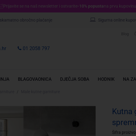
Prijavite se na naš newsletter i ostvarite
-10% popusta
na prvu kupovinu
skamatno obročno plaćanje
Sigurna online kupo
Blog
Č
.hr
01 2058 797
INJA
BLAGOVAONICA
DJEČJA SOBA
HODNIK
NA Z
arniture
Male kutne garniture
Kutna 
sprem
Šifra proizv