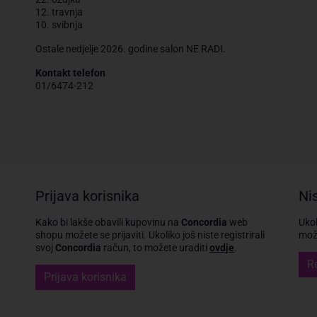
12. travnja
10. svibnja
Ostale nedjelje 2026. godine salon NE RADI.
Kontakt telefon
01/6474-212
Prijava korisnika
Nis
Kako bi lakše obavili kupovinu na
Concordia
web
Ukol
shopu možete se prijaviti.
Ukoliko još niste registrirali
može
svoj
Concordia
račun, to možete uraditi
ovdje
.
Re
Prijava korisnika