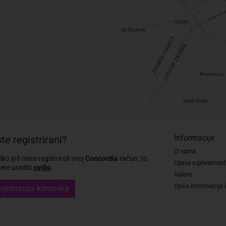
Informacije
te registrirani?
O nama
iko još niste registrirali svoj
Concordia
račun, to
Izjava o privatnost
te uraditi
ovdje
.
Saloni
Opće informacije i
gistracija korisnika