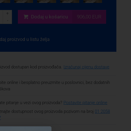
+
Dodaj
u košaricu
906,00 EUR
-
aj proizvod u listu želja
oizvod dostupan kod proizvođača.
Izračunaj cijenu dostave
ite online i besplatno preuzmite u poslovnici, bez dodatnih
oškova
te pitanje u vezi ovog proizvoda?
Postavite pitanje online
najte dostupnost ovog proizvoda pozivom na broj
01 2058
7