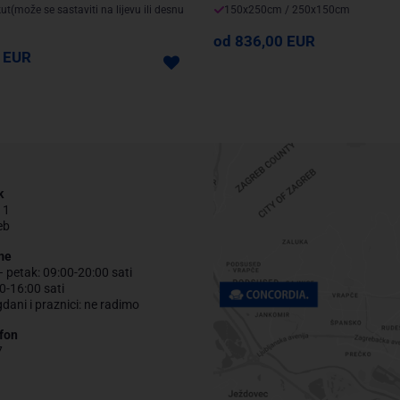
ut(može se sastaviti na lijevu ili desnu
150x250cm / 250x150cm
od 836,00 EUR
 EUR
k
 1
eb
me
– petak: 09:00-20:00 sati
0-16:00 sati
gdani i praznici: ne radimo
fon
7