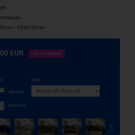
jem
remnikom
35cm / 235x162cm
,00 EUR
12 x 75,50 EUR
ta
Boja
Lijevi kut
Desni kut