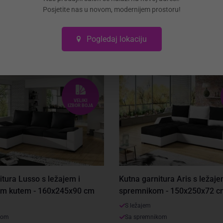
Može li
Posjetite nas u novom, modernijem prostoru!
Pogledaj lokaciju
VELIKI
IZBOR BOJA
itura Lusso s ležajem i
Kutna garnitura Aris s ležaje
im kutem - 160x245x90 cm
spremnikom - 150x250x72 c
S ležajem
kom
Sa spremnikom