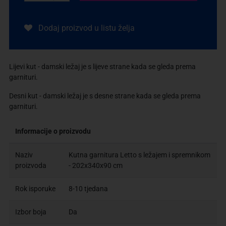
Dodaj proizvod u listu želja
Lijevi kut - damski ležaj je s lijeve strane kada se gleda prema
garnituri.
Desni kut - damski ležaj je s desne strane kada se gleda prema
garnituri.
Informacije o proizvodu
Naziv
Kutna garnitura Letto s ležajem i spremnikom
proizvoda
- 202x340x90 cm
Rok isporuke
8-10 tjedana
Izbor boja
Da