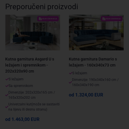
Preporučeni proizvodi
VELIKI IZBOR BOJA
VELIKI IZBOR BOJA
Kutna garnitura Asgard U s
Kutna garnitura Damario s
ležajem i spremnikom -
ležajem - 160x340x73 cm
202x320x90 cm
S ležajem
S ležajem
Dimenzije: 190x340x160 cm /
160x340x190 cm
Sa spremnikom
Dimenzije: 202x320x165 cm /
od 1.324,00 EUR
165x320x202 cm
Univerzalni kut(može se sastaviti
na lijevu ili desnu stranu)
od 1.463,00 EUR