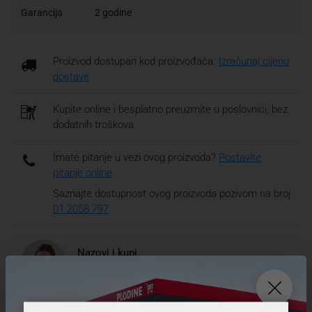
Garancija
2 godine
Proizvod dostupan kod proizvođača.
Izračunaj cijenu
dostave
Kupite online i besplatno preuzmite u poslovnici, bez
dodatnih troškova
Imate pitanje u vezi ovog proizvoda?
Postavite
pitanje online
Saznajte dostupnost ovog proizvoda pozivom na broj
01 2058 797
Nazovi i kupi
01 2058 797