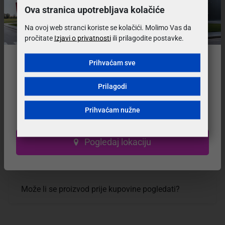
Česta pitanja i pomoć pri kupovini
Ova stranica upotrebljava kolačiće
Na ovoj web stranci koriste se kolačići. Molimo Vas da
Koje su mogućnosti plaćanja i mogu li kupiti na
pročitate
Izjavi o privatnosti
ili prilagodite postavke.
rate?
Prihvaćam sve
Preselili smo na
novu lokaciju!
Koliko moram čekati, koji je rok isporuke?
Prilagodi
Naš prodajni salon se nalazi na novoj adresi.
Prihvaćam nužne
Posjetite nas u novom, modernijem prostoru!
Koji su uvijeti i cijena dostave?
Pogledaj lokaciju
Mogu li vratiti ili zamijeniti proizvod?
Može li se proizvod prije kupovine pogledati?