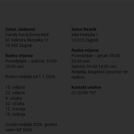
Salon Jankomir
Salon Resnik
Family fun & home Mall
Mije Haleuša 1
Ul. Velimira Škorpika 11
10 373 Zagreb
10 000 Zagreb
Radno vrijeme
Radno vrijeme
Ponedjeljak – petak: 09:00-
Ponedjeljak – subota: 10:00-
20:00 sati
20:00 sati
Subota: 09:00-16:00 sati
Nedjelja, blagdani i praznici: ne
Radne nedjelje od 1.1.2026.
radimo
15. veljače
Kontakt telefon
22. veljače
01/2058-797
8. ožujka
22. ožujka
12. travnja
10. svibnja
Ostale nedjelje 2026. godine
salon NE RADI.