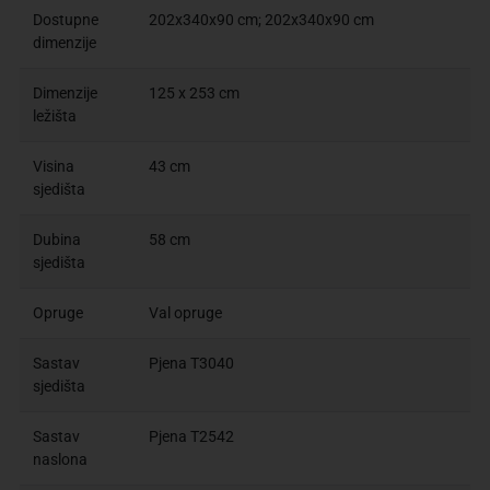
Dostupne
202x340x90 cm; 202x340x90 cm
dimenzije
Dimenzije
125 x 253 cm
ležišta
Visina
43 cm
sjedišta
Dubina
58 cm
sjedišta
Opruge
Val opruge
Sastav
Pjena T3040
sjedišta
Sastav
Pjena T2542
naslona