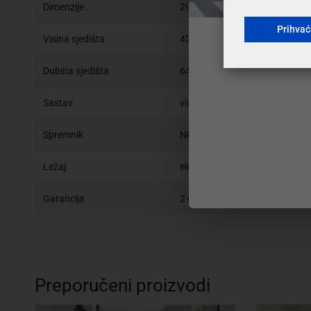
Dimenzije
292x219 cm
Prihva
Visina sjedišta
42 cm
Dubina sjedišta
64-89 cm
Sastav
visokoelastična pjena i opruge
Spremnik
NE
Ležaj
električni mehanizam
Garancija
2 godine
Preporučeni proizvodi