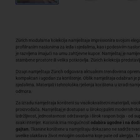
Zürich modularna kolekcija namještaja impresionira svojom eleg
profiliranim naslonima za leđa i sjedalima, kao i podesivim nas
je razvijena imajući na umu zahtjevne kupce. Namještaj je namij
stambene prostore ili velika potkrovlja. Zürich kolekcija predstav
Dizajn namještaja Zürich odgovara aktualnim trendovima opreman
kompaktan i ugodan za korištenje. Oblik namještaja odabran je pr
sjedalima. Materijali i tehnološka rješenja korištena u izradi na
odmora.
Za izradu namještaja korišteni su visokokvalitetni materijali, vis
proizvođača. Namještaj je dostupan u širokoj paleti modernih tka
izdržljivost, jednostavnost održavanja i širok raspon boja - od sup
svaki interijer. Korisnik ima mogućnost
odabira ugodne i na dodir 
gajtan.
Tkanine korištene u namještaju dokazano ne sadrže tvari koj
uvelike olakšava život mnogim osobama koje pate od alergija. Tvrt