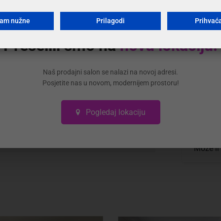
Koje su
ćam nužne
Prilagodi
Prihvać
Preselili smo na
novu lokaciju!
Koliko 
Naš prodajni salon se nalazi na novoj adresi.
Koji su 
Posjetite nas u novom, modernijem prostoru!
Pogledaj lokaciju
Mogu li 
Može li