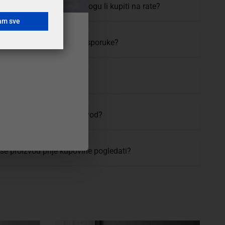
 mogućnosti plaćanja i mogu li kupiti na rate?
am sve
moram čekati, koji je rok isporuke?
uvijeti i cijena dostave?
vratiti ili zamijeniti proizvod?
 se proizvod prije kupovine pogledati?