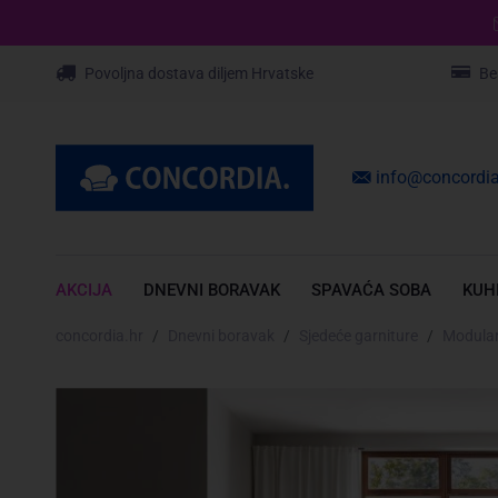
Povoljna dostava diljem Hrvatske
Be
info@concordia
AKCIJA
DNEVNI BORAVAK
SPAVAĆA SOBA
KUH
concordia.hr
Dnevni boravak
Sjedeće garniture
Modular