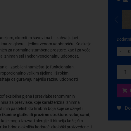
ancijom, okomitim šavovima i – zahvaljujući
Dodatni
lonima za glavu – jedinstvenom udobnošću. Kolekcija
enjen za normalne stambene prostore, kao i za veće
-
lja izniman stil i nekonvencionalnu udobnost.
ja - zaobljeni namještaj je funkcionalan,
oporcionalno velikim tijelima i širokim
mještaja osiguravaju najvišu razinu udobnosti
okofleksibilna pjena i presvlake renomiranih
nina za presvlake, koje karakterizira iznimna
Dod
tilnih pastelnih do hrabrih boja koje će oživjeti
tkanine glatke ili prozirne strukture: velur, samt,
e mogu izazvati alergije ili iritaciju kože, što
ka brine o okolišu koristeći ekološki proizvedene ili