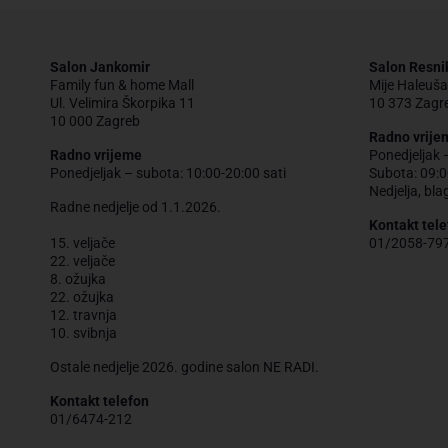
Salon Jankomir
Salon Resni
Family fun & home Mall
Mije Haleuša
Ul. Velimira Škorpika 11
10 373 Zagr
10 000 Zagreb
Radno vrije
Radno vrijeme
Ponedjeljak 
Ponedjeljak – subota: 10:00-20:00 sati
Subota: 09:0
Nedjelja, bla
Radne nedjelje od 1.1.2026.
Kontakt tele
15. veljače
01/2058-79
22. veljače
8. ožujka
22. ožujka
12. travnja
10. svibnja
Ostale nedjelje 2026. godine salon NE RADI.
Kontakt telefon
01/6474-212