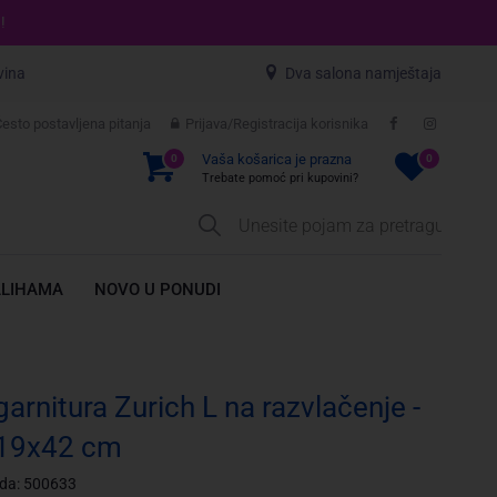
!
vina
Dva salona namještaja
esto postavljena pitanja
Prijava/Registracija korisnika
Vaša košarica je prazna
0
0
Trebate pomoć pri kupovini?
ALIHAMA
NOVO U PONUDI
arnitura Zurich L na razvlačenje -
19x42 cm
oda: 500633