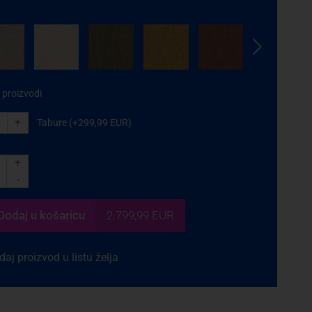
 proizvodi
+
Tabure (+299,99 EUR)
+
-
Dodaj
u košaricu
2.799,99 EUR
aj proizvod u listu želja