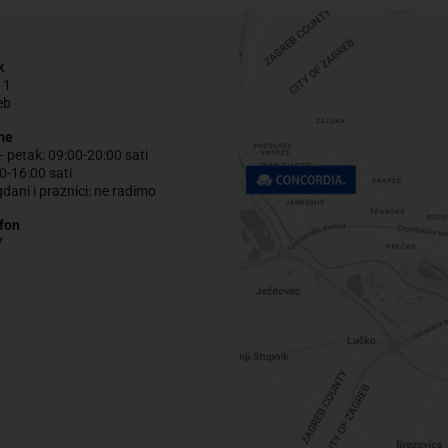
k
 1
eb
me
– petak: 09:00-20:00 sati
0-16:00 sati
gdani i praznici: ne radimo
fon
7