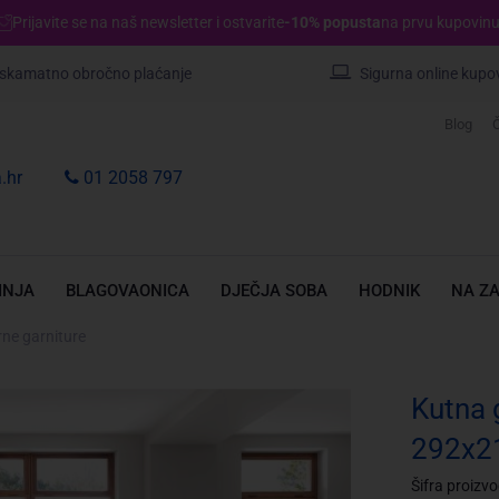
Prijavite se na naš newsletter i ostvarite
-10% popusta
na prvu kupovinu
skamatno obročno plaćanje
Sigurna online kupo
Blog
Č
.hr
01 2058 797
INJA
BLAGOVAONICA
DJEČJA SOBA
HODNIK
NA Z
ne garniture
Kutna g
292x2
Šifra proizv