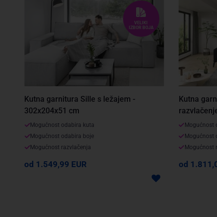
VELIKI
IZBOR BOJA
Kutna garn
Kutna garnitura Sille s ležajem -
razvlačenj
302x204x51 cm
Mogućnost o
Mogućnost odabira kuta
Mogućnost o
Mogućnost odabira boje
Mogućnost r
Mogućnost razvlačenja
od 1.811,
od 1.549,99 EUR