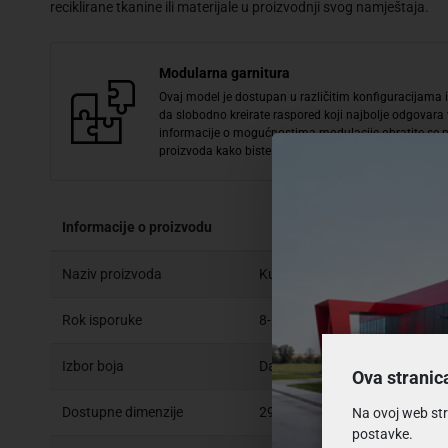
reciklirane tkanine ili materijale u proizvodnji svog namještaja.
Modularna garnitura
Ovaj model je dostupan u različitim konfiguracijama 
da slobodno kreirate raspored koji najbolje odgovar
informacije o mogućnostima modulacije obratite se naš
proizvoda kako biste saznali više.
Informacije o proizvodu
Naziv proizvoda
Kutna garnitura Zurich L na r
Rok isporuke
8-10 tjedana
Izbor boja
Da
Ova stranic
Dostupne dimenzije
292x219x42 cm; 219x292x42
Na ovoj web str
postavke.