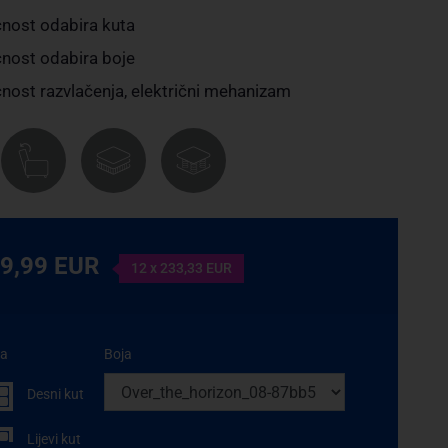
ost odabira kuta
ost odabira boje
ost razvlačenja, električni mehanizam
99,99 EUR
12 x 233,33 EUR
ta
Boja
Desni kut
Lijevi kut