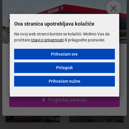
Koji su uvijeti i cijena dostave?
Ova stranica upotrebljava kolačiće
Mogu li vratiti ili zamijeniti proizvod?
Na ovoj web stranci koriste se kolačići. Molimo Vas da
pročitate
Izjavi o privatnosti
ili prilagodite postavke.
Može li se proizvod prije kupovine pogledati?
Prihvaćam sve
Preselili smo na
novu lokaciju!
Prilagodi
Naš prodajni salon se nalazi na novoj adresi.
Preporučeni proizvodi
Prihvaćam nužne
Posjetite nas u novom, modernijem prostoru!
VELIKI IZBOR BOJA
VELIKI IZBOR BOJA
Pogledaj lokaciju