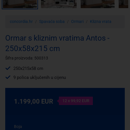
concordia.hr
Spavaća soba
Ormari
Klizna vrata
Ormar s kliznim vratima Antos -
250x58x215 cm
Šifra proizvoda: 500313
250x215x58 cm
9 polica uključenih u cijenu
1.199,00 EUR
12 x 99,92 EUR
Boja