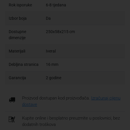
Rok isporuke
6-8 tjedana
Izbor boja
Da
Dostupne
250x58x215 cm
dimenzije
Materijali
Iveral
Debljina stranica
16 mm
Garancija
2 godine
Proizvod dostupan kod proizvođača.
Izračunaj cijenu
dostave
Kupite online i besplatno preuzmite u poslovnici, bez
dodatnih troškova