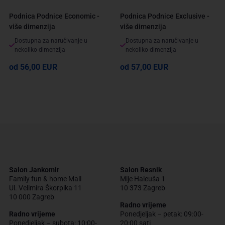
Podnica Podnice Economic -
Podnica Podnice Exclusive -
više dimenzija
više dimenzija
Dostupna za naručivanje u
Dostupna za naručivanje u
nekoliko dimenzija
nekoliko dimenzija
od 56,00 EUR
od 57,00 EUR
Salon Jankomir
Salon Resnik
Family fun & home Mall
Mije Haleuša 1
Ul. Velimira Škorpika 11
10 373 Zagreb
10 000 Zagreb
Radno vrijeme
Radno vrijeme
Ponedjeljak – petak: 09:00-
Ponedjeljak – subota: 10:00-
20:00 sati