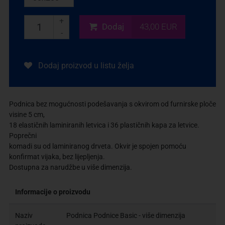
+
Dodaj
43,00 EUR
-
Dodaj proizvod u listu želja
Podnica bez mogućnosti podešavanja s okvirom od furnirske ploče
visine 5 cm,
18 elastičnih laminiranih letvica i 36 plastičnih kapa za letvice.
Poprečni
komadi su od laminiranog drveta. Okvir je spojen pomoću
konfirmat vijaka, bez lijepljenja.
Dostupna za narudžbe u više dimenzija.
Informacije o proizvodu
Naziv
Podnica Podnice Basic - više dimenzija