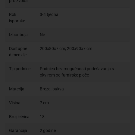
proizvoda
Rok
3-4 tjedna
isporuke
Izbor boja
Ne
Dostupne
200x80x7 cm; 200x90x7 cm
dimenzije
Tip podnice
Podnica bez mogućnosti podešavanja s
okvirom od furnirske ploče
Materijal
Breza, bukva
Visina
7 cm
Broj letvica
18
Garancija
2 godine