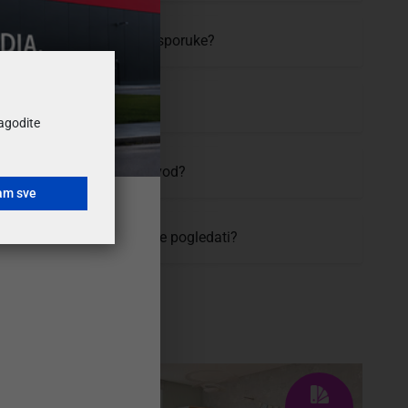
moram čekati, koji je rok isporuke?
uvijeti i cijena dostave?
ilagodite
vratiti ili zamijeniti proizvod?
am sve
 se proizvod prije kupovine pogledati?