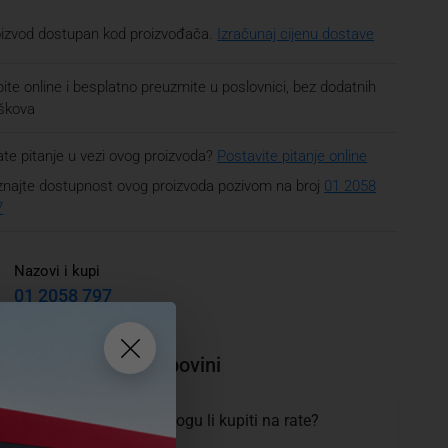
oizvod dostupan kod proizvođača.
Izračunaj cijenu dostave
ite online i besplatno preuzmite u poslovnici, bez dodatnih
oškova
te pitanje u vezi ovog proizvoda?
Postavite pitanje online
najte dostupnost ovog proizvoda pozivom na broj
01 2058
7
Nazovi i kupi
01 2058 797
tanja i pomoć pri kupovini
 mogućnosti plaćanja i mogu li kupiti na rate?