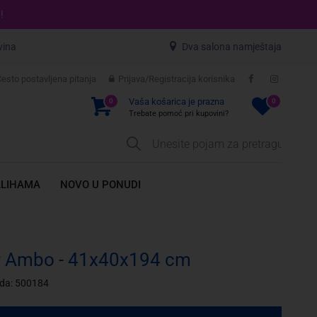
!
vina
Dva salona namještaja
esto postavljena pitanja
Prijava/Registracija korisnika
Vaša košarica je prazna
0
0
Trebate pomoć pri kupovini?
ALIHAMA
NOVO U PONUDI
r Ambo - 41x40x194 cm
oda: 500184