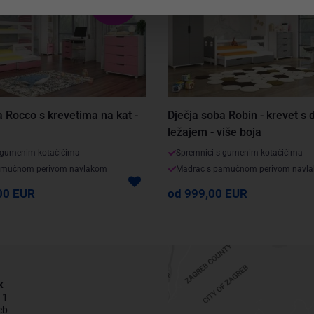
VELIKI
IZBOR BOJA
a Rocco s krevetima na kat -
Dječja soba Robin - krevet s
ležajem - više boja
 gumenim kotačićima
Spremnici s gumenim kotačićima
amučnom perivom navlakom
Madrac s pamučnom perivom navl
00 EUR
od 999,00 EUR
k
 1
eb