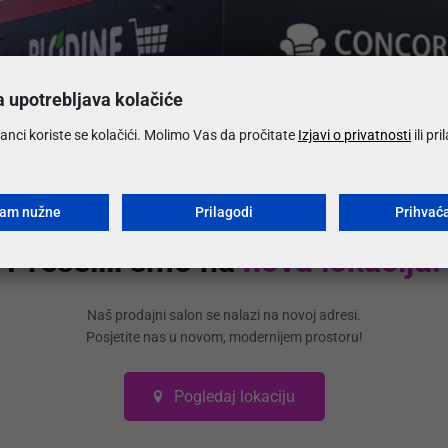
Koliko 
a upotrebljava kolačiće
Koji su 
anci koriste se kolačići. Molimo Vas da pročitate
Izjavi o privatnosti
ili pr
Mogu li 
ćam nužne
Prilagodi
Prihvać
Preselili smo na
novu lokaciju!
Može li
Naš prodajni salon se nalazi na novoj adresi.
Posjetite nas u novom, modernijem prostoru!
Pogledaj lokaciju