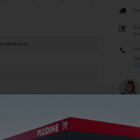
Pr
Kup
tr
- 41x40x194 cm
Ima
Saz
79
ral
Česta pi
Koje su