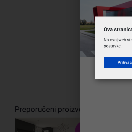
Ova stranic
Na ovoj web str
postavke.
Prihva
Preporučeni proizvodi