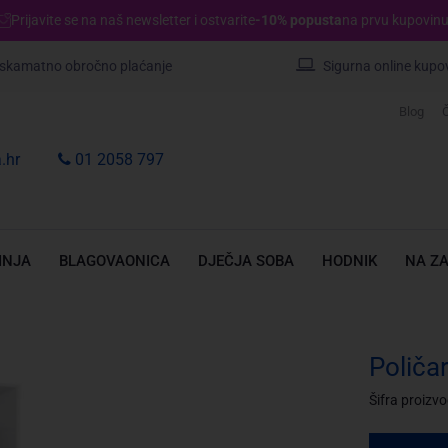
Prijavite se na naš newsletter i ostvarite
-10% popusta
na prvu kupovinu
skamatno obročno plaćanje
Sigurna online kupo
Blog
Č
.hr
01 2058 797
INJA
BLAGOVAONICA
DJEČJA SOBA
HODNIK
NA Z
Poliča
Šifra proizv