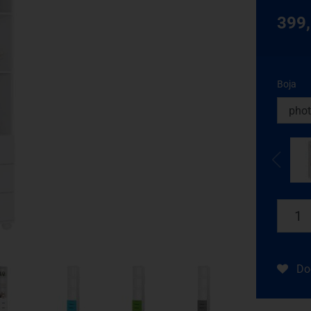
399
Boja
Dod