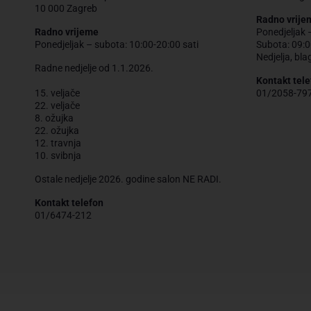
10 000 Zagreb
Radno vrije
Radno vrijeme
Ponedjeljak 
Ponedjeljak – subota: 10:00-20:00 sati
Subota: 09:0
Nedjelja, bla
Radne nedjelje od 1.1.2026.
Kontakt tele
15. veljače
01/2058-79
22. veljače
8. ožujka
22. ožujka
12. travnja
10. svibnja
Ostale nedjelje 2026. godine salon NE RADI.
Kontakt telefon
01/6474-212