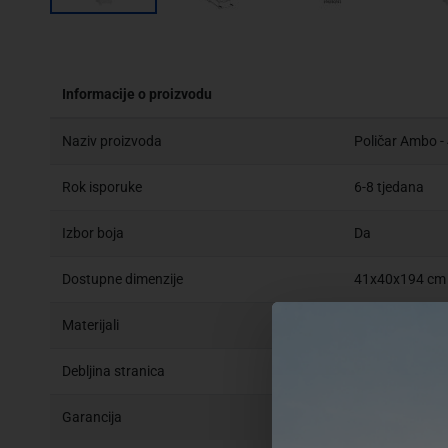
Informacije o proizvodu
Naziv proizvoda
Poličar Ambo 
Rok isporuke
6-8 tjedana
Izbor boja
Da
Dostupne dimenzije
41x40x194 cm
Materijali
Medijapan i ive
Debljina stranica
18 mm
Garancija
2 godine