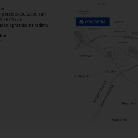
me
– petak: 09:00-20:00 sati
0-16:00 sati
gdani i praznici: ne radimo
fon
7