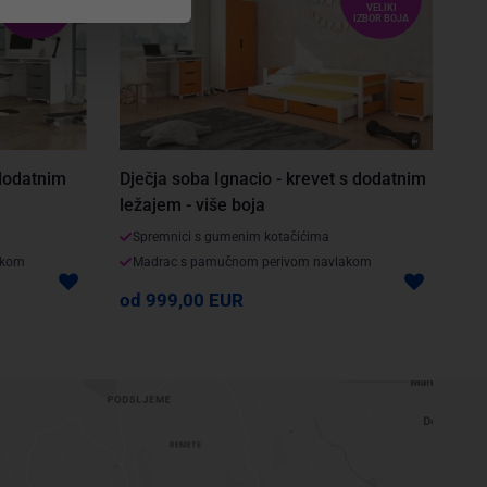
VELIKI
VELIKI
IZBOR BOJA
IZBOR BOJA
 dodatnim
Dječja soba Ignacio - krevet s dodatnim
ležajem - više boja
Spremnici s gumenim kotačićima
akom
Madrac s pamučnom perivom navlakom
od 999,00 EUR