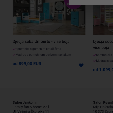
VELIKI
IZBOR BOJA
Dječja soba Umberto - više boja
Dječja sob
više boja
Spremnici s gumenim kotačićima
Madrac s pamučnom perivom navlakom
Spremnici s
Madrac s p
od 899,00 EUR
od 1.099,
Salon Jankomir
Salon Resni
Family fun & home Mall
Mije Haleuša
Ul. Velimira Škorpika 11
10 373 Zagr