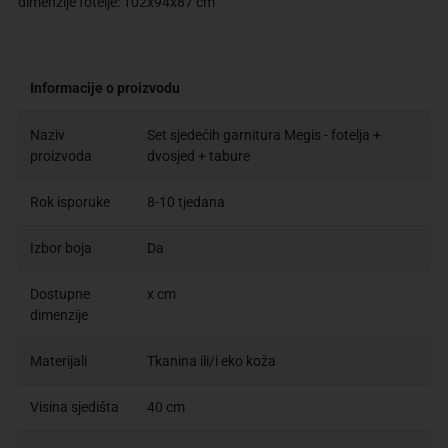
dimenzije fotelje: 102x94x87 cm
Informacije o proizvodu
Naziv
Set sjedećih garnitura Megis - fotelja +
proizvoda
dvosjed + tabure
Rok isporuke
8-10 tjedana
Izbor boja
Da
Dostupne
x cm
dimenzije
Materijali
Tkanina ili/i eko koža
Visina sjedišta
40 cm