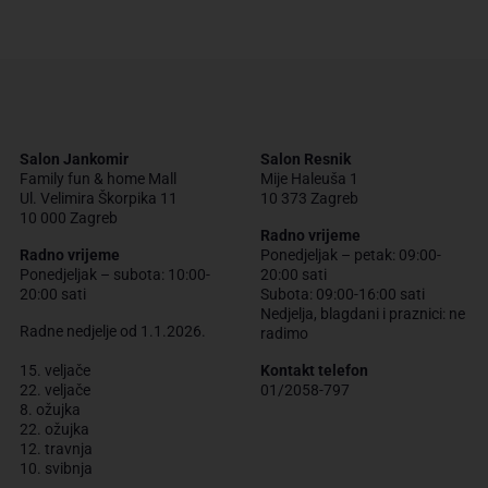
Salon Jankomir
Salon Resnik
Family fun & home Mall
Mije Haleuša 1
Ul. Velimira Škorpika 11
10 373 Zagreb
10 000 Zagreb
Radno vrijeme
Radno vrijeme
Ponedjeljak – petak: 09:00-
Ponedjeljak – subota: 10:00-
20:00 sati
20:00 sati
Subota: 09:00-16:00 sati
Nedjelja, blagdani i praznici: ne
Radne nedjelje od 1.1.2026.
radimo
15. veljače
Kontakt telefon
22. veljače
01/2058-797
8. ožujka
22. ožujka
12. travnja
10. svibnja