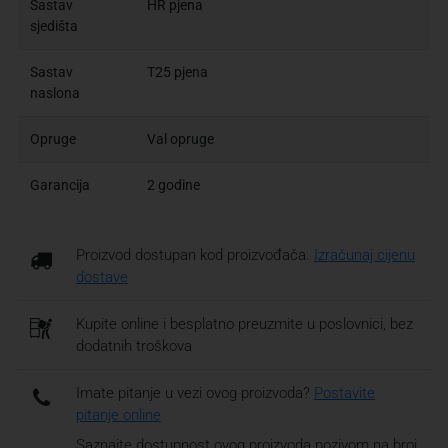
Sastav
HR pjena
sjedišta
Sastav
T25 pjena
naslona
Opruge
Val opruge
Garancija
2 godine
Proizvod dostupan kod proizvođača.
Izračunaj cijenu
dostave
Kupite online i besplatno preuzmite u poslovnici, bez
dodatnih troškova
Imate pitanje u vezi ovog proizvoda?
Postavite
pitanje online
Saznajte dostupnost ovog proizvoda pozivom na broj