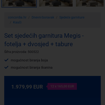
concordia.hr
Dnevni boravak
Sjedeće garniture
Kauči
Set sjedećih garnitura Megis -
fotelja + dvosjed + tabure
Šifra proizvoda: 500522
mogućnost biranja boja
mogućnost biranja tkanina
1.979,99 EUR
12 x 165,00 EUR