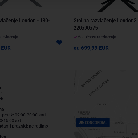
zvlačenje London - 180-
Stol na razvlačenje London2 
220x90x75
azvlačenja
Mogućnost razvlačenja
 EUR
od 699,99 EUR
k
 1
eb
me
– petak: 09:00-20:00 sati
0-16:00 sati
gdani i praznici: ne radimo
fon