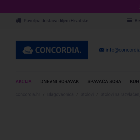
Povoljna dostava diljem Hrvatske
Be
info@concordia
AKCIJA
DNEVNI BORAVAK
SPAVAĆA SOBA
KUH
concordia.hr
Blagovaonica
Stolovi
Stolovi na razvlačen