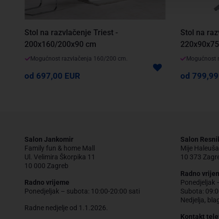
Stol na ra
Stol na razvlačenje Triest -
220x90x75
200x160/200x90 cm
Mogućnost r
Mogućnost razvlačenja 160/200 cm.
od 799,99
od 697,00 EUR
Salon Jankomir
Salon Resni
Family fun & home Mall
Mije Haleuša
Ul. Velimira Škorpika 11
10 373 Zagr
10 000 Zagreb
Radno vrije
Radno vrijeme
Ponedjeljak 
Ponedjeljak – subota: 10:00-20:00 sati
Subota: 09:0
Nedjelja, bla
Radne nedjelje od 1.1.2026.
Kontakt tele