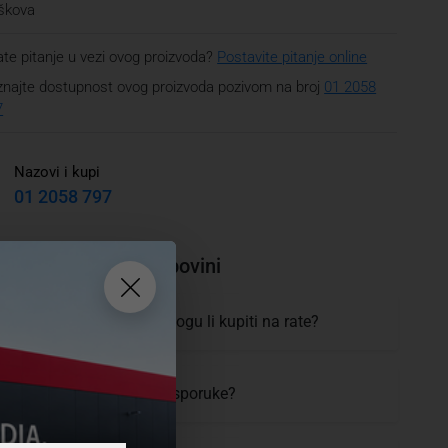
oškova
te pitanje u vezi ovog proizvoda?
Postavite pitanje online
najte dostupnost ovog proizvoda pozivom na broj
01 2058
7
Nazovi i kupi
01 2058 797
tanja i pomoć pri kupovini
 mogućnosti plaćanja i mogu li kupiti na rate?
moram čekati, koji je rok isporuke?