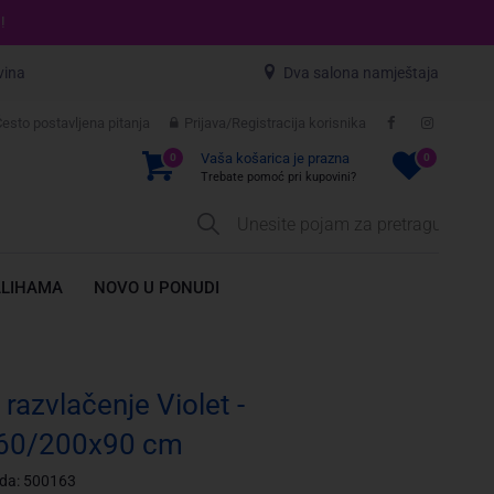
!
vina
Dva salona namještaja
esto postavljena pitanja
Prijava/Registracija korisnika
Vaša košarica je prazna
0
0
Trebate pomoć pri kupovini?
ALIHAMA
NOVO U PONUDI
 razvlačenje Violet -
60/200x90 cm
oda: 500163