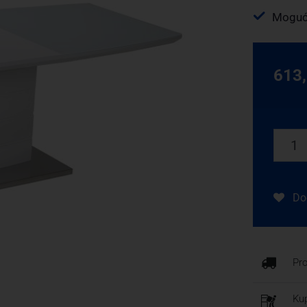
Mogućn
613
Dod
Pr
Kup