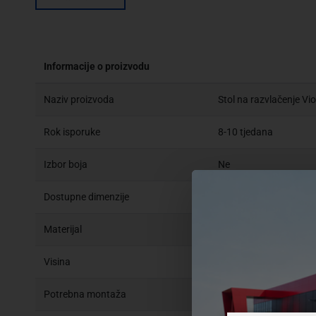
Informacije o proizvodu
Naziv proizvoda
Stol na razvlačenje V
Rok isporuke
8-10 tjedana
Izbor boja
Ne
Dostupne dimenzije
200x160x90 cm
Materijal
MDF sa staklom, visoki
Visina
90 cm
Potrebna montaža
DA