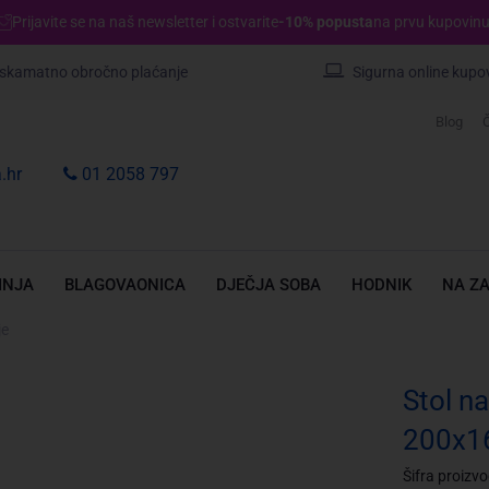
Prijavite se na naš newsletter i ostvarite
-10% popusta
na prvu kupovinu
skamatno obročno plaćanje
Sigurna online kupo
Blog
Č
.hr
01 2058 797
INJA
BLAGOVAONICA
DJEČJA SOBA
HODNIK
NA Z
je
Stol na
200x1
Šifra proizv