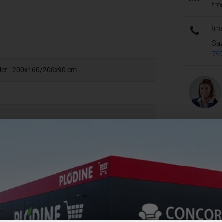
tr
Ima
Saz
79
iolet - 200x160/200x90 cm
Česta pi
Koje su
 sjaj
Koliko 