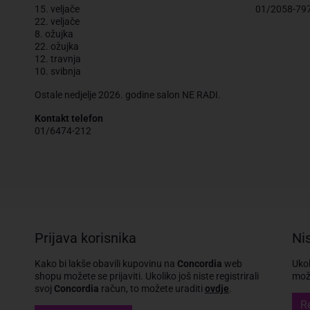
15. veljače
01/2058-79
22. veljače
8. ožujka
22. ožujka
12. travnja
10. svibnja
Ostale nedjelje 2026. godine salon NE RADI.
Kontakt telefon
01/6474-212
Prijava korisnika
Nis
Kako bi lakše obavili kupovinu na
Concordia
web
Ukol
shopu možete se prijaviti.
Ukoliko još niste registrirali
može
svoj
Concordia
račun, to možete uraditi
ovdje
.
Re