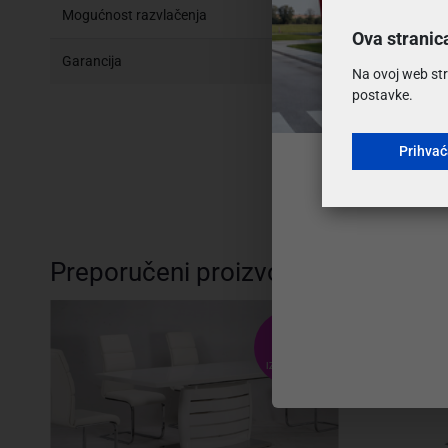
Mogućnost razvlačenja
DA
Ova stranic
Garancija
2 godine
Na ovoj web str
postavke.
Prihva
Preporučeni proizvodi
VELIKI
IZBOR BOJA