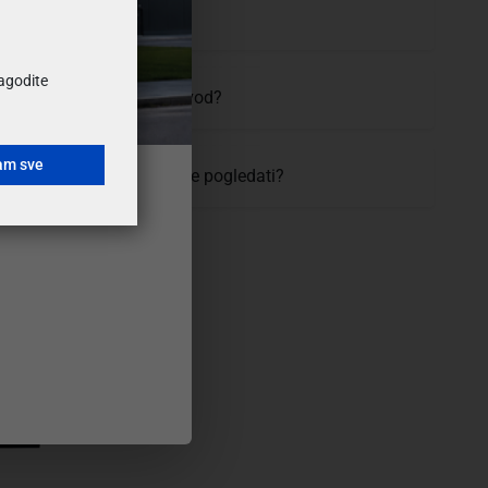
uvijeti i cijena dostave?
ilagodite
vratiti ili zamijeniti proizvod?
am sve
 se proizvod prije kupovine pogledati?
VELIKI
IZBOR BOJA