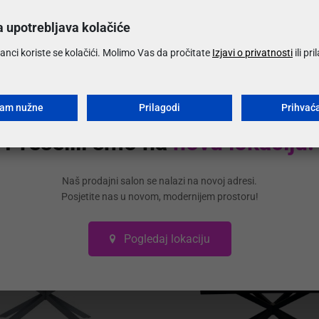
Koji su 
a upotrebljava kolačiće
anci koriste se kolačići. Molimo Vas da pročitate
Izjavi o privatnosti
ili pr
Mogu li 
ćam nužne
Prilagodi
Prihvać
Može li
Preselili smo na
novu lokaciju!
Naš prodajni salon se nalazi na novoj adresi.
Posjetite nas u novom, modernijem prostoru!
Pogledaj lokaciju