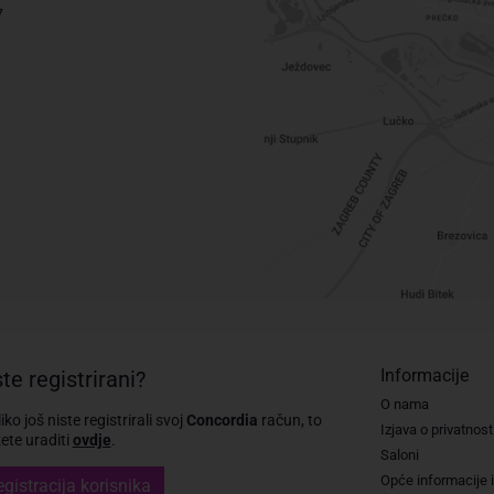
7
Informacije
te registrirani?
O nama
iko još niste registrirali svoj
Concordia
račun, to
Izjava o privatnost
te uraditi
ovdje
.
Saloni
Opće informacije i
gistracija korisnika