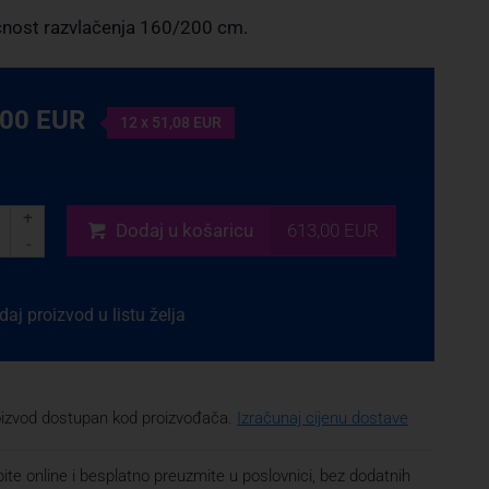
ost razvlačenja 160/200 cm.
,00 EUR
12 x 51,08 EUR
+
Dodaj
u košaricu
613,00 EUR
-
aj proizvod u listu želja
oizvod dostupan kod proizvođača.
Izračunaj cijenu dostave
ite online i besplatno preuzmite u poslovnici, bez dodatnih