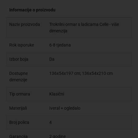
Informacije o proizvodu
Naziv proizvoda
Trokrilni ormar s ladicama Celle - više
dimenzija
Rok isporuke
6-8 tjedana
Izbor boja
Da
Dostupne
136x54x197 cm; 136x54x210 cm
dimenzije
Tip ormara
Klasični
Materijali
Iveral + ogledalo
Broj polica
4
Garancija
2 godine