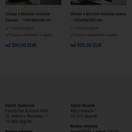
Ormar s kliznim vratima
Ormar s kliznim vratima Iness
Denver - 150x58x200 cm
- 150x58x200 cm
150x200x58cm
150x200x58cm
5 polica uključenih u cijenu
5 polica uključenih u cijenu
od 509,00 EUR
od 509,00 EUR
Salon Jankomir
Salon Resnik
Family fun & home Mall
Mije Haleuša 1
Ul. Velimira Škorpika 11
10 373 Zagreb
10 000 Zagreb
Radno vrijeme
Radno vrijeme
Ponedjeljak – petak: 09:00-