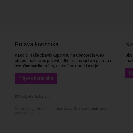
Prijava korisnika
Nis
Kako bi lakše obavili kupovinu na
Concordia
web
Ukol
shopu možete se prijaviti.
Ukoliko još niste registrirali
može
svoj
Concordia
račun, to možete uraditi
ovdje
.
Re
Prijava korisnika
Copyright (c) Home Collection d.o.o. Sva prava pridržana.
Web by
Promotim