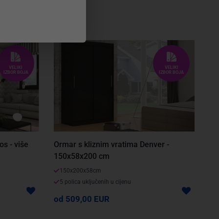
VELIKI
VELIKI
IZBOR BOJA
IZBOR BOJA
s - više
Ormar s kliznim vratima Denver -
150x58x200 cm
150x200x58cm
5 polica uključenih u cijenu
od 509,00 EUR