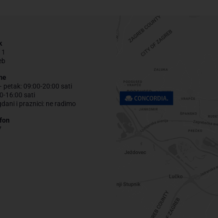
k
 1
eb
me
– petak: 09:00-20:00 sati
0-16:00 sati
gdani i praznici: ne radimo
fon
7