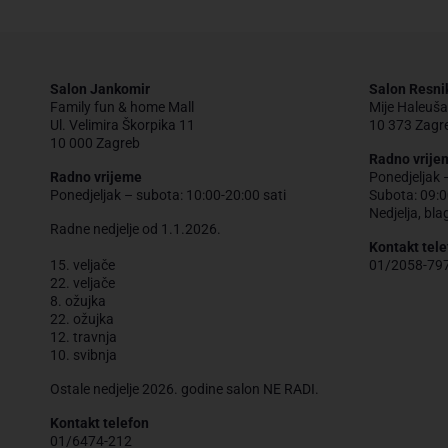
Salon Jankomir
Salon Resni
Family fun & home Mall
Mije Haleuša
Ul. Velimira Škorpika 11
10 373 Zagr
10 000 Zagreb
Radno vrije
Radno vrijeme
Ponedjeljak 
Ponedjeljak – subota: 10:00-20:00 sati
Subota: 09:0
Nedjelja, bla
Radne nedjelje od 1.1.2026.
Kontakt tele
15. veljače
01/2058-79
22. veljače
8. ožujka
22. ožujka
12. travnja
10. svibnja
Ostale nedjelje 2026. godine salon NE RADI.
Kontakt telefon
01/6474-212