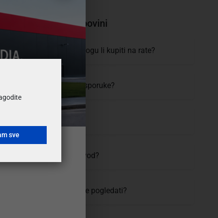
tanja i pomoć pri kupovini
 mogućnosti plaćanja i mogu li kupiti na rate?
moram čekati, koji je rok isporuke?
ilagodite
uvijeti i cijena dostave?
am sve
vratiti ili zamijeniti proizvod?
 se proizvod prije kupovine pogledati?