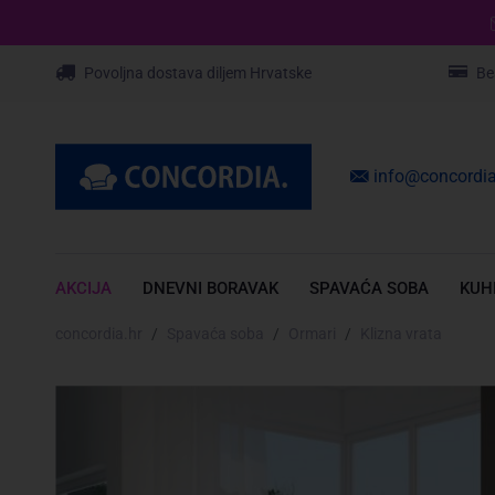
Povoljna dostava diljem Hrvatske
Be
info@concordia
AKCIJA
DNEVNI BORAVAK
SPAVAĆA SOBA
KUH
concordia.hr
Spavaća soba
Ormari
Klizna vrata