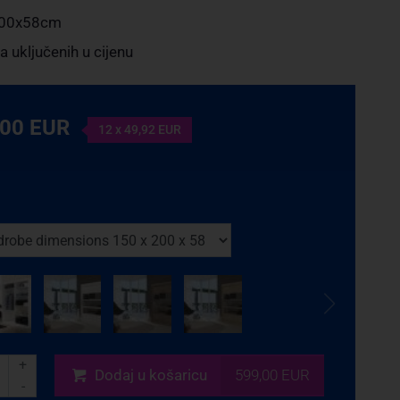
00x58cm
a uključenih u cijenu
,00 EUR
12 x 49,92 EUR
+
Dodaj
u košaricu
599,00 EUR
-