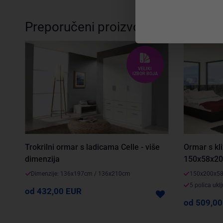
Preporučeni proizvodi
VELIKI
IZBOR BOJA
Trokrilni ormar s ladicama Celle - više
Ormar s kli
dimenzija
150x58x20
Dimenzije: 136x197cm / 136x210cm
150x200x5
5 polica ukl
od 432,00 EUR
od 509,00