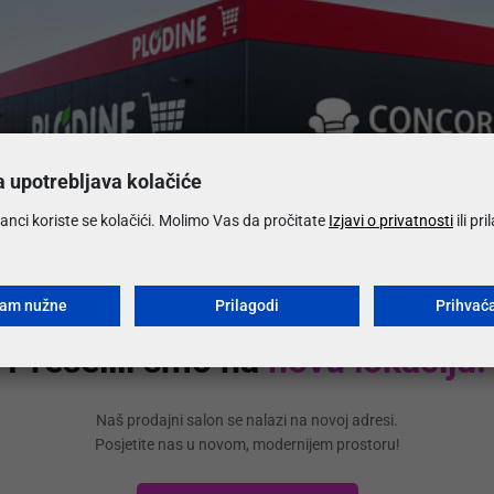
Česta pi
Koje su
a upotrebljava kolačiće
Koliko 
anci koriste se kolačići. Molimo Vas da pročitate
Izjavi o privatnosti
ili pr
Koji su 
ćam nužne
Prilagodi
Prihvać
Preselili smo na
novu lokaciju!
Mogu li 
Naš prodajni salon se nalazi na novoj adresi.
Može li
Posjetite nas u novom, modernijem prostoru!