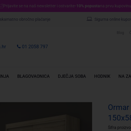
Prijavite se na naš newsletter i ostvarite
-10% popusta
na prvu kupovinu
skamatno obročno plaćanje
Sigurna online kupo
Blog
Č
.hr
01 2058 797
INJA
BLAGOVAONICA
DJEČJA SOBA
HODNIK
NA Z
Ormar 
150x5
Šifra proizv