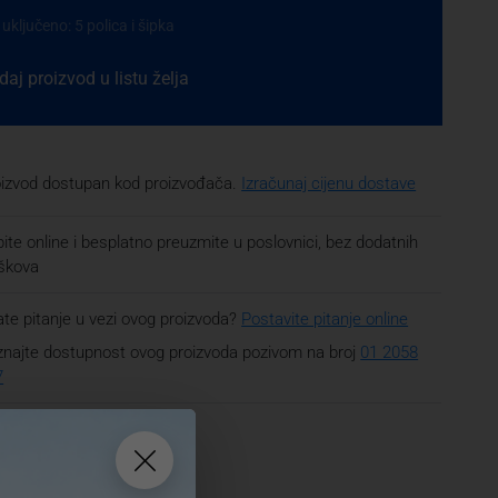
 uključeno: 5 polica i šipka
aj proizvod u listu želja
oizvod dostupan kod proizvođača.
Izračunaj cijenu dostave
ite online i besplatno preuzmite u poslovnici, bez dodatnih
oškova
te pitanje u vezi ovog proizvoda?
Postavite pitanje online
najte dostupnost ovog proizvoda pozivom na broj
01 2058
7
Nazovi i kupi
01 2058 797