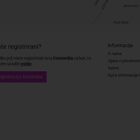
Informacije
te registrirani?
O nama
iko još niste registrirali svoj
Concordia
račun, to
Izjava o privatnost
te uraditi
ovdje
.
Saloni
Opće informacije i
gistracija korisnika