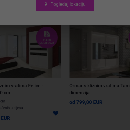
Pogledaj lokaciju
VELIKI
IZBOR BOJA
znim vratima Felice -
Ormar s kliznim vratima Tamo
0 cm
dimenzija
8cm
od 799,00 EUR
jučenih u cijenu
 EUR