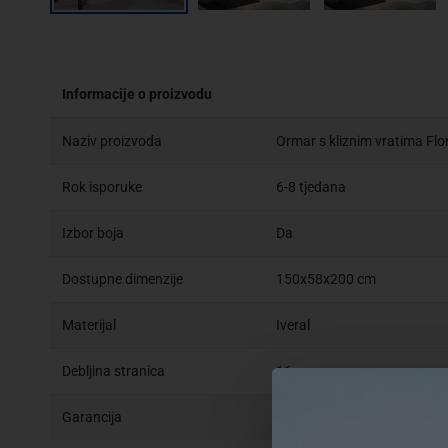
Informacije o proizvodu
Naziv proizvoda
Ormar s kliznim vratima Fl
Rok isporuke
6-8 tjedana
Izbor boja
Da
Dostupne dimenzije
150x58x200 cm
Materijal
Iveral
Debljina stranica
16 mm
Garancija
2 godine