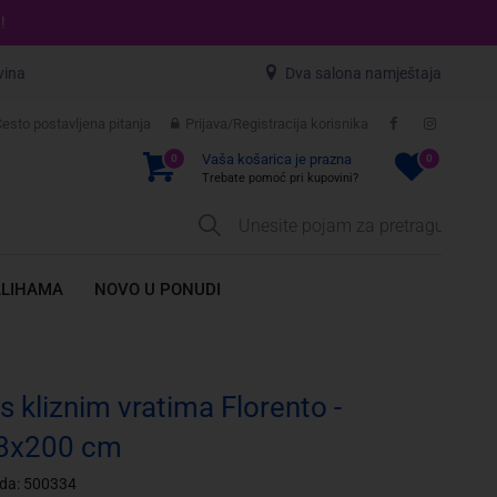
!
vina
Dva salona namještaja
esto postavljena pitanja
Prijava/Registracija korisnika
Vaša košarica je prazna
0
0
Trebate pomoć pri kupovini?
ALIHAMA
NOVO U PONUDI
s kliznim vratima Florento -
8x200 cm
oda: 500334