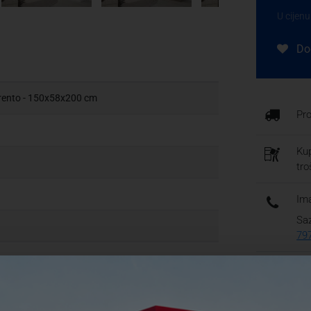
U cijenu
Dod
orento - 150x58x200 cm
Pr
Kup
tr
Ima
Saz
79