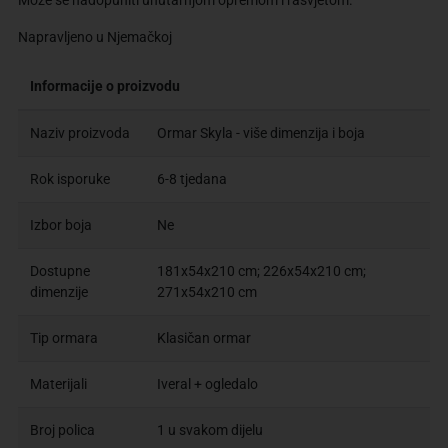
Može se nadopuniti unutarnjom opremom i rasvjetom.
Napravljeno u Njemačkoj
Informacije o proizvodu
Naziv proizvoda
Ormar Skyla - više dimenzija i boja
Rok isporuke
6-8 tjedana
Izbor boja
Ne
Dostupne
181x54x210 cm; 226x54x210 cm;
dimenzije
271x54x210 cm
Tip ormara
Klasičan ormar
Materijali
Iveral + ogledalo
Broj polica
1 u svakom dijelu