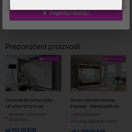
Pogledaj lokaciju
Može li se proizvod prije kupovine pogledati?
Preporučeni proizvodi
VELIKI IZBOR BOJA
VELIKI IZBOR BOJA
Četverokrilni ormar Celle -
Ormar s kliznim vratima
181x54x197/210 cm
Fremont - 200x62x200 cm
Dimenzije: 181x197cm /
200x200x62cm
181x210cm
9 polica uključenih u cijenu
od 557,00 EUR
od 1.299,00 EUR