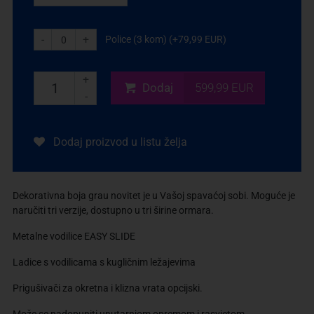
-
+
Police (3 kom) (+79,99 EUR)
+
Dodaj
599,99 EUR
-
Dodaj proizvod u listu želja
Dekorativna boja grau novitet je u Vašoj spavaćoj sobi. Moguće je
naručiti tri verzije, dostupno u tri širine ormara.
Metalne vodilice EASY SLIDE
Ladice s vodilicama s kugličnim ležajevima
Prigušivači za okretna i klizna vrata opcijski.