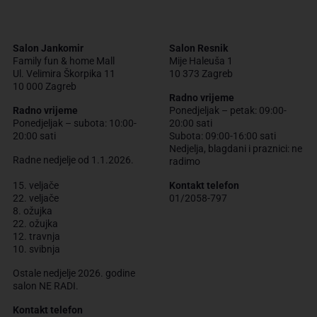
Salon Jankomir
Salon Resnik
Family fun & home Mall
Mije Haleuša 1
Ul. Velimira Škorpika 11
10 373 Zagreb
10 000 Zagreb
Radno vrijeme
Radno vrijeme
Ponedjeljak – petak: 09:00-
Ponedjeljak – subota: 10:00-
20:00 sati
20:00 sati
Subota: 09:00-16:00 sati
Nedjelja, blagdani i praznici: ne
Radne nedjelje od 1.1.2026.
radimo
15. veljače
Kontakt telefon
22. veljače
01/2058-797
8. ožujka
22. ožujka
12. travnja
10. svibnja
Ostale nedjelje 2026. godine
salon NE RADI.
Kontakt telefon