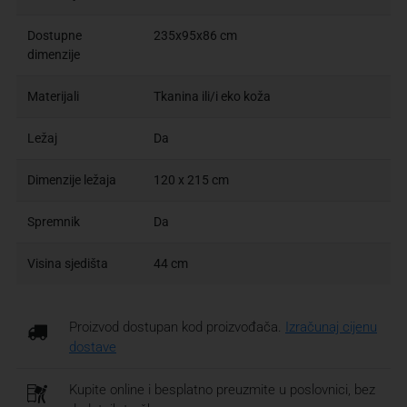
Dostupne
235x95x86 cm
dimenzije
Materijali
Tkanina ili/i eko koža
Ležaj
Da
Dimenzije ležaja
120 x 215 cm
Spremnik
Da
Visina sjedišta
44 cm
Proizvod dostupan kod proizvođača.
Izračunaj cijenu
dostave
Kupite online i besplatno preuzmite u poslovnici, bez