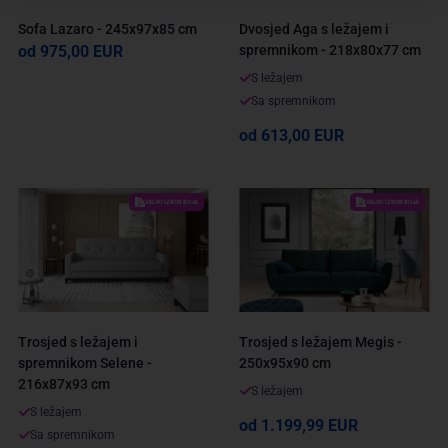
Sofa Lazaro - 245x97x85 cm
Dvosjed Aga s ležajem i
od 975,00 EUR
spremnikom - 218x80x77 cm
S ležajem
Sa spremnikom
od 613,00 EUR
VELIKI IZBOR BOJA
VELIKI IZBOR BOJA
Trosjed s ležajem i
Trosjed s ležajem Megis -
spremnikom Selene -
250x95x90 cm
216x87x93 cm
S ležajem
S ležajem
od 1.199,99 EUR
Sa spremnikom