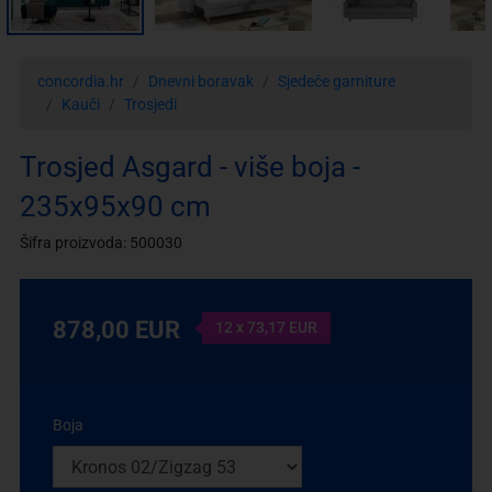
concordia.hr
Dnevni boravak
Sjedeće garniture
Kauči
Trosjedi
Trosjed Asgard - više boja -
235x95x90 cm
Šifra proizvoda: 500030
878,00 EUR
12 x 73,17 EUR
Boja