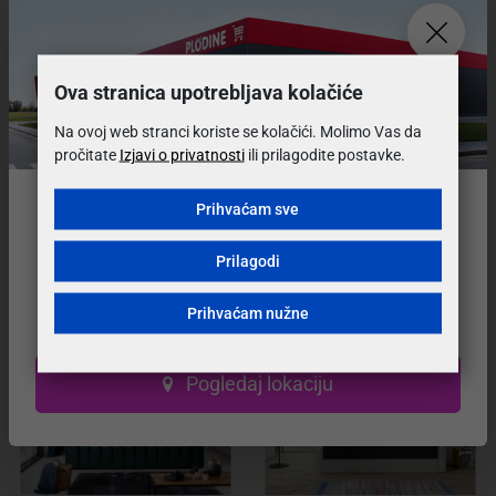
Koji su uvijeti i cijena dostave?
Ova stranica upotrebljava kolačiće
Na ovoj web stranci koriste se kolačići. Molimo Vas da
Mogu li vratiti ili zamijeniti proizvod?
pročitate
Izjavi o privatnosti
ili prilagodite postavke.
Prihvaćam sve
Može li se proizvod prije kupovine pogledati?
Preselili smo na
novu lokaciju!
Prilagodi
Naš prodajni salon se nalazi na novoj adresi.
Prihvaćam nužne
Posjetite nas u novom, modernijem prostoru!
Preporučeni proizvodi
VELIKI IZBOR BOJA
VELIKI IZBOR BOJA
Pogledaj lokaciju