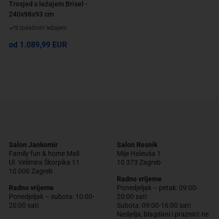
Trosjed s ležajem Brisel -
240x98x93 cm
S izvlačnim ležajem
od 1.089,99 EUR
Salon Jankomir
Salon Resnik
Family fun & home Mall
Mije Haleuša 1
Ul. Velimira Škorpika 11
10 373 Zagreb
10 000 Zagreb
Radno vrijeme
Radno vrijeme
Ponedjeljak – petak: 09:00-
Ponedjeljak – subota: 10:00-
20:00 sati
20:00 sati
Subota: 09:00-16:00 sati
Nedjelja, blagdani i praznici: ne