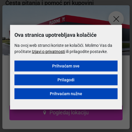
Česta pitanja i pomoć pri kupovini
Koje su mogućnosti plaćanja i mogu li kupiti na
rate?
Ova stranica upotrebljava kolačiće
Na ovoj web stranci koriste se kolačići. Molimo Vas da
Koliko moram čekati, koji je rok isporuke?
pročitate
Izjavi o privatnosti
ili prilagodite postavke.
Prihvaćam sve
Koji su uvijeti i cijena dostave?
Preselili smo na
novu lokaciju!
Prilagodi
Naš prodajni salon se nalazi na novoj adresi.
Mogu li vratiti ili zamijeniti proizvod?
Prihvaćam nužne
Posjetite nas u novom, modernijem prostoru!
Može li se proizvod prije kupovine pogledati?
Pogledaj lokaciju