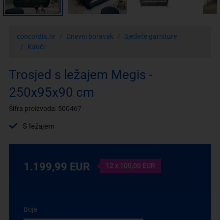
concordia.hr
Dnevni boravak
Sjedeće garniture
Kauči
Trosjed s ležajem Megis -
250x95x90 cm
Šifra proizvoda: 500467
S ležajem
1.199,99 EUR
12 x 100,00 EUR
Boja