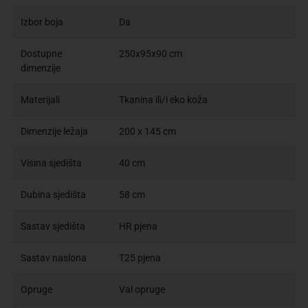
Izbor boja
Da
Dostupne
250x95x90 cm
dimenzije
Materijali
Tkanina ili/i eko koža
Dimenzije ležaja
200 x 145 cm
Visina sjedišta
40 cm
Dubina sjedišta
58 cm
Sastav sjedišta
HR pjena
Sastav naslona
T25 pjena
Opruge
Val opruge