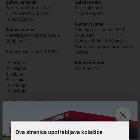
Salon Jankomir
Salon Resnik
Family fun & home Mall
Mije Haleuša 1
Ul. Velimira Škorpika 11
10 373 Zagreb
10 000 Zagreb
Radno vrijeme
Radno vrijeme
Ponedjeljak – petak: 09:00-
Ponedjeljak – subota: 10:00-
20:00 sati
20:00 sati
Subota: 09:00-16:00 sati
Nedjelja, blagdani i praznici: ne
Radne nedjelje od 1.1.2026.
radimo
15. veljače
Kontakt telefon
22. veljače
01/2058-797
8. ožujka
22. ožujka
12. travnja
10. svibnja
Ostale nedjelje 2026. godine
salon NE RADI.
Kontakt telefon
01/6474-212
Ova stranica upotrebljava kolačiće