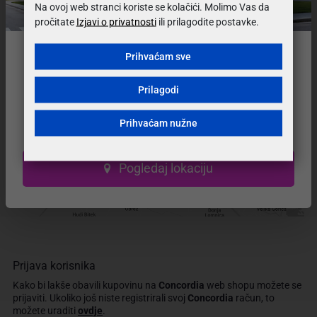
Na ovoj web stranci koriste se kolačići. Molimo Vas da
pročitate
Izjavi o privatnosti
ili prilagodite postavke.
Prihvaćam sve
Preselili smo na
novu lokaciju!
Prilagodi
Naš prodajni salon se nalazi na novoj adresi.
Prihvaćam nužne
Posjetite nas u novom, modernijem prostoru!
Pogledaj lokaciju
Prijava korisnika
Kako bi lakše obavili kupovinu na
Concordia
web shopu možete se
prijaviti.
Ukoliko još niste registrirali svoj
Concordia
račun, to
možete uraditi
ovdje
.